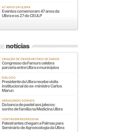
47 ANOS DA ULBRA
Eventos comemoram 47 anos da
Ulbra e os 27 do CEULP
mas
notícias
CRIAÇÃO DE OBSERVATÓRIO DE DADOS
Congresso da Famurs celebra
parceria entre Ulbra e municípios
DIÁLOGO
Presidente da Ulbra recebe visita
institucional do ex-ministro Carlos
Marun
ABRAÇANDO SONHOS
Da banca de pastel aos jalecos:
sonho de família na Medicina Ulbra
CONTAGEM REGRESSIVA
Palestrantes chegam a Palmas para
Seminário de Agroecologia da Ulbra