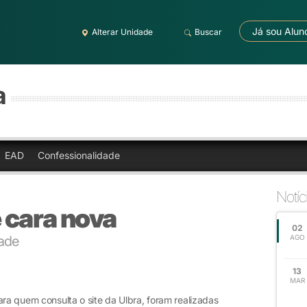
Já sou Alun
Alterar Unidade
Buscar
a
EAD
Confessionalidade
Notíc
e cara nova
02
dade
AGO
13
MAR
ara quem consulta o site da Ulbra, foram realizadas