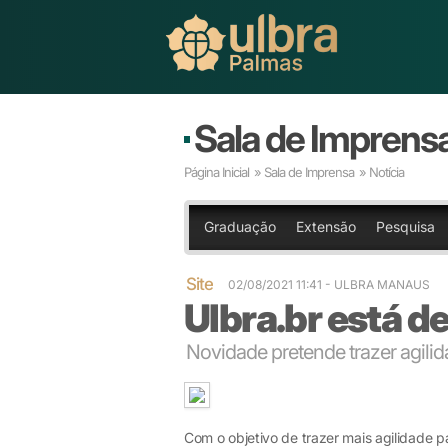
Sala de Imprens
Página Inicial
»
Sala de Imprensa
» Notícia
Graduação
Extensão
Pesquisa
Site
02/08/2021 11:41
- ULBRA MANAUS
Ulbra.br está d
Novidade pretende trazer agili
Com o objetivo de trazer mais agilidade p