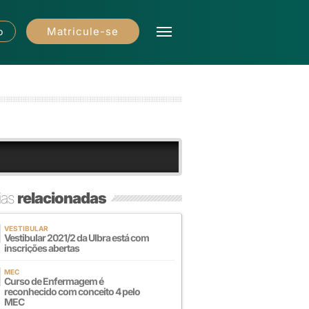
Matricule-se
o
ias
relacionadas
VESTIBULAR
Vestibular 2021/2 da Ulbra está com
inscrições abertas
MEC
Curso de Enfermagem é
reconhecido com conceito 4 pelo
MEC