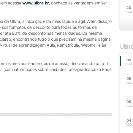
 quem acessa
www.ulbra.br
, conhece as vantagens em ser
20
AGO
da Ulbra, a inscrição está mais rápida e ágil. Além disso, o
ersos formatos de desconto para todas as formas de
bter até 80% de desconto nas mensalidades. Da mesma
iciarão, encontrando tudo o que precisam na mesma página:
virtual de aprendizagem Aula, Rematrícula, Webmail e às
Últi
06
, com os mesmos endereços de acesso, direcionando para o
AGO
s (com informações sobre unidades, pós-graduação e Rede
05
AGO
05
AGO
04
AGO