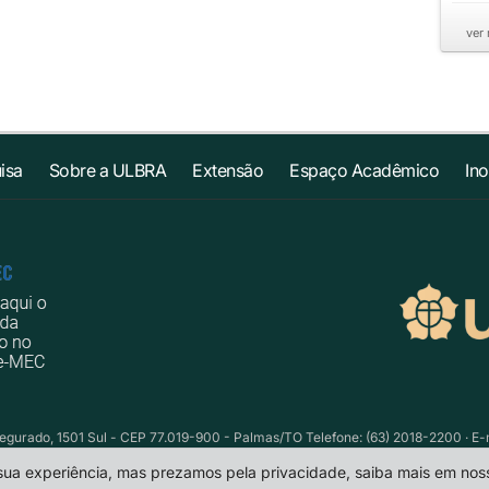
ver
isa
Sobre a ULBRA
Extensão
Espaço Acadêmico
In
egurado, 1501 Sul - CEP 77.019-900 - Palmas/TO Telefone: (63) 2018-2200 · E-
 sua experiência, mas prezamos pela privacidade, saiba mais em no