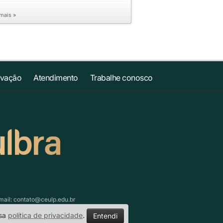
 mais »
ovação
Atendimento
Trabalhe conosco
mail:
contato@ceulp.edu.br
ssa
política de privacidade
.
Entendi