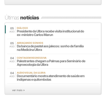
Últimas
notícias
05
DIÁLOGO
Presidente da Ulbra recebe visita institucional do
AGO
ex-ministro Carlos Marun
05
ABRAÇANDO SONHOS
Da banca de pastel aos jalecos: sonho de família
AGO
na Medicina Ulbra
04
CONTAGEM REGRESSIVA
Palestrantes chegam a Palmas para Seminário de
AGO
Agroecologia da Ulbra
04
AUDIOVISUAL DA ULBRA
Documentário mostra atendimento de saúde em
AGO
indígenas e quilombolas
ver mais »