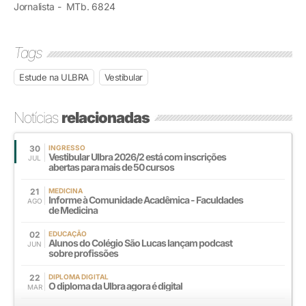
Jornalista - MTb. 6824
Tags
Estude na ULBRA
Vestibular
Notícias
relacionadas
30
INGRESSO
Vestibular Ulbra 2026/2 está com inscrições
JUL
abertas para mais de 50 cursos
21
MEDICINA
Informe à Comunidade Acadêmica - Faculdades
AGO
de Medicina
02
EDUCAÇÃO
Alunos do Colégio São Lucas lançam podcast
JUN
sobre profissões
22
DIPLOMA DIGITAL
O diploma da Ulbra agora é digital
MAR