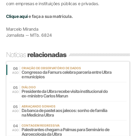
com empresas e instituições públicas e privadas.
Clique aqui
e faça a sua matrícula.
Marcelo Miranda
Jornalista -- MTb. 6824
Notícias
relacionadas
06
CRIAÇÃO DE OBSERVATÓRIO DE DADOS
Congresso da Famurs celebra parceria entre Ulbra
AGO
e municípios
05
DIÁLOGO
Presidente da Ulbra recebe visita institucional do
AGO
ex-ministro Carlos Marun
05
ABRAÇANDO SONHOS
Da banca de pastel aos jalecos: sonho de família
AGO
na Medicina Ulbra
04
CONTAGEM REGRESSIVA
Palestrantes chegam a Palmas para Seminário de
AGO
Agroecologia da Ulbra