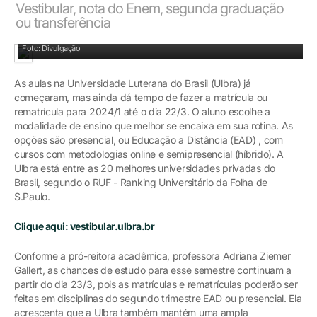
Vestibular, nota do Enem, segunda graduação
ou transferência
Estudante escolhe a modalidade de ensino que melhor se encaixa em sua rotina
Foto: Divulgação
As aulas na Universidade Luterana do Brasil (Ulbra) já
começaram, mas ainda dá tempo de fazer a matrícula ou
rematrícula para 2024/1 até o dia 22/3. O aluno escolhe a
modalidade de ensino que melhor se encaixa em sua rotina. As
opções são presencial, ou Educação a Distância (EAD) , com
cursos com metodologias online e semipresencial (híbrido). A
Ulbra está entre as 20 melhores universidades privadas do
Brasil, segundo o RUF - Ranking Universitário da Folha de
S.Paulo.
Clique aqui: vestibular.ulbra.br
Conforme a pró-reitora acadêmica, professora Adriana Ziemer
Gallert, as chances de estudo para esse semestre continuam a
partir do dia 23/3, pois as matrículas e rematrículas poderão ser
feitas em disciplinas do segundo trimestre EAD ou presencial. Ela
acrescenta que a Ulbra também mantém uma ampla