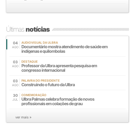
Últimas
notícias
04
AUDIOVISUAL DA ULBRA
Documentário mostra atendimento de saúde em
AGO
indígenas e quilombolas
03
DESTAQUE
Professor da Ulbra apresenta pesquisa em
AGO
congresso internacional
03
PALAVRA DO PRESIDENTE
Construindo o futuro da Ulbra
AGO
30
COMEMORAÇÃO
Ulbra Palmas celebra formação de novos
JUL
profissionais em colações de grau
ver mais »