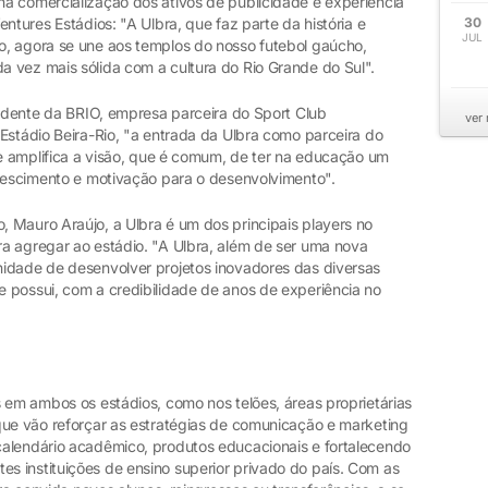
a comercialização dos ativos de publicidade e experiência
ntures Estádios: "A Ulbra, que faz parte da história e
30
JUL
o, agora se une aos templos do nosso futebol gaúcho,
 vez mais sólida com a cultura do Rio Grande do Sul".
sidente da BRIO, empresa parceira do Sport Club
ver
Estádio Beira-Rio, "a entrada da Ulbra como parceira do
 e amplifica a visão, que é comum, de ter na educação um
crescimento e motivação para o desenvolvimento".
 Mauro Araújo, a Ulbra é um dos principais players no
a agregar ao estádio. "A Ulbra, além de ser uma nova
idade de desenvolver projetos inovadores das diversas
 possui, com a credibilidade de anos de experiência no
 em ambos os estádios, como nos telões, áreas proprietárias
que vão reforçar as estratégias de comunicação e marketing
calendário acadêmico, produtos educacionais e fortalecendo
 instituições de ensino superior privado do país. Com as