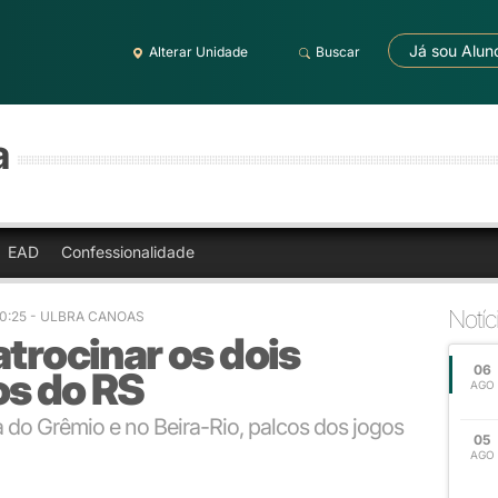
Já sou Alun
Alterar Unidade
Buscar
a
EAD
Confessionalidade
Notíc
10:25 - ULBRA CANOAS
atrocinar os dois
06
os do RS
AGO
 do Grêmio e no Beira-Rio, palcos dos jogos
05
AGO