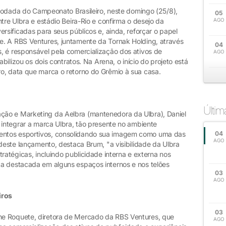
ª rodada do Campeonato Brasileiro, neste domingo (25/8),
05
tre Ulbra e estádio Beira-Rio e confirma o desejo da
AGO
rsificadas para seus públicos e, ainda, reforçar o papel
e. A RBS Ventures, juntamente da Tornak Holding, através
04
, é responsável pela comercialização dos ativos de
AGO
abilizou os dois contratos. Na Arena, o início do projeto está
o, data que marca o retorno do Grêmio à sua casa.
Últi
ão e Marketing da Aelbra (mantenedora da Ulbra), Daniel
 integrar a marca Ulbra, tão presente no ambiente
ntos esportivos, consolidando sua imagem como uma das
04
AGO
 deste lançamento, destaca Brum, "a visibilidade da Ulbra
ratégicas, incluindo publicidade interna e externa nos
a destacada em alguns espaços internos e nos telões
03
AGO
iros
03
e Roquete, diretora de Mercado da RBS Ventures, que
AGO