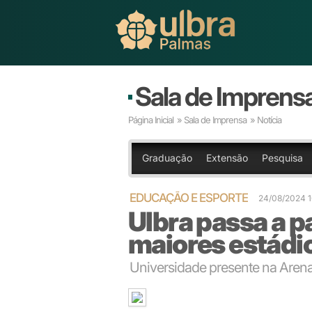
Sala de Imprens
Página Inicial
»
Sala de Imprensa
» Notícia
Graduação
Extensão
Pesquisa
EDUCAÇÃO E ESPORTE
24/08/2024 
Ulbra passa a p
maiores estádi
Universidade presente na Arena