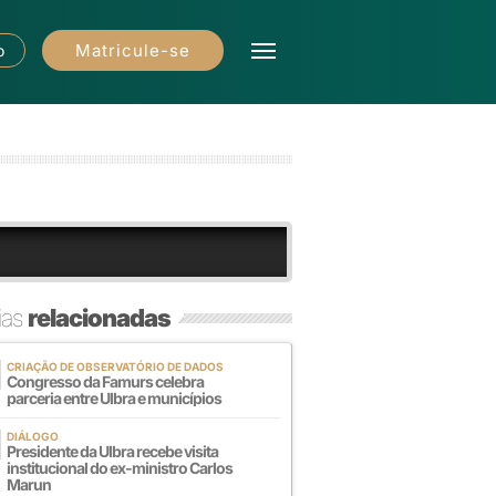
Matricule-se
o
ias
relacionadas
CRIAÇÃO DE OBSERVATÓRIO DE DADOS
Congresso da Famurs celebra
parceria entre Ulbra e municípios
DIÁLOGO
Presidente da Ulbra recebe visita
institucional do ex-ministro Carlos
Marun