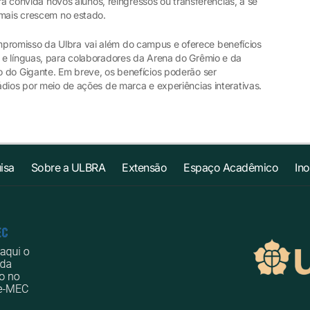
bra convida novos alunos, reingressos ou transferências, a se
 mais crescem no estado.
romisso da Ulbra vai além do campus e oferece benefícios
e línguas, para colaboradores da Arena do Grêmio e da
 do Gigante. Em breve, os benefícios poderão ser
dios por meio de ações de marca e experiências interativas.
isa
Sobre a ULBRA
Extensão
Espaço Acadêmico
In