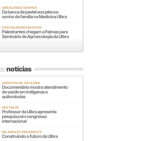
ABRAÇANDO SONHOS
Da banca de pastel aos jalecos:
sonho de família na Medicina Ulbra
CONTAGEM REGRESSIVA
Palestrantes chegam a Palmas para
Seminário de Agroecologia da Ulbra
mas
notícias
AUDIOVISUAL DA ULBRA
Documentário mostra atendimento
de saúde em indígenas e
quilombolas
DESTAQUE
Professor da Ulbra apresenta
pesquisa em congresso
internacional
PALAVRA DO PRESIDENTE
Construindo o futuro da Ulbra