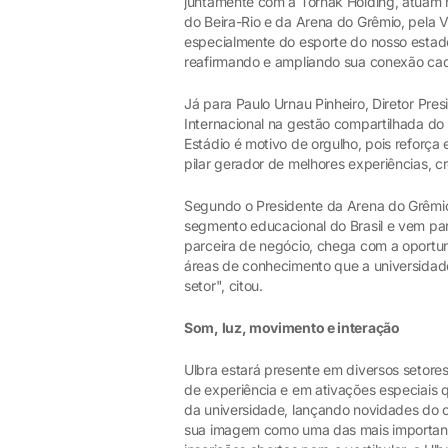
juntamente com a Tornak Holding, atuam n
do Beira-Rio e da Arena do Grêmio, pela Ve
especialmente do esporte do nosso estad
reafirmando e ampliando sua conexão cada
Já para Paulo Urnau Pinheiro, Diretor Pre
Internacional na gestão compartilhada do 
Estádio é motivo de orgulho, pois reforça
pilar gerador de melhores experiências, 
Segundo o Presidente da Arena do Grêmio,
segmento educacional do Brasil e vem par
parceira de negócio, chega com a oportun
áreas de conhecimento que a universidade
setor", citou.
Som, luz, movimento e interação
Ulbra estará presente em diversos setores
de experiência e em ativações especiais 
da universidade, lançando novidades do 
sua imagem como uma das mais importantes