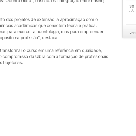
va Odonto Ulbra", baseada na integração entre ensino,
30
JUL
mento dos projetos de extensão, a aproximação com o
iências acadêmicas que conectem teoria e prática.
nas para exercer a odontologia, mas para empreender
ver
pósito na profissão", destaca.
transformar o curso em uma referência em qualidade,
o compromisso da Ulbra com a formação de profissionais
 trajetórias.