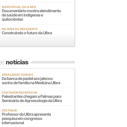
AUDIOVISUAL DA ULBRA
Documentário mostra atendimento
de saúde em indígenas e
quilombolas
PALAVRA DO PRESIDENTE
Construindo o futuro da Ulbra
mas
notícias
ABRAÇANDO SONHOS
Da banca de pastel aos jalecos:
sonho de família na Medicina Ulbra
CONTAGEM REGRESSIVA
Palestrantes chegam a Palmas para
Seminário de Agroecologia da Ulbra
DESTAQUE
Professor da Ulbra apresenta
pesquisa em congresso
internacional