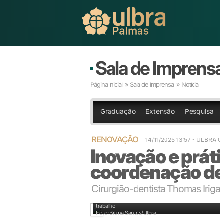
Sala de Imprens
Página Inicial
»
Sala de Imprensa
» Notícia
Graduação
Extensão
Pesquisa
RENOVAÇÃO
14/11/2025 13:57 - ULBR
Inovação e prát
coordenação de
Cirurgião-dentista Thomas Iri
Entre as metas iniciais de Thomas Irigaray estão o 
trabalho
Foto: Bruna Santos/Ulbra