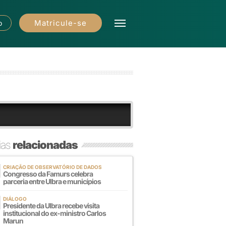
Matricule-se
o
ias
relacionadas
CRIAÇÃO DE OBSERVATÓRIO DE DADOS
Congresso da Famurs celebra
parceria entre Ulbra e municípios
DIÁLOGO
Presidente da Ulbra recebe visita
institucional do ex-ministro Carlos
Marun