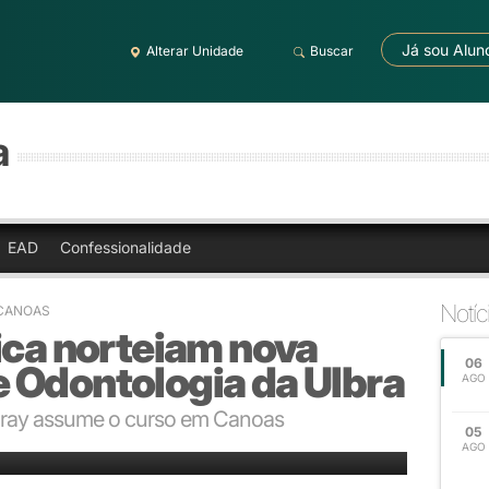
Já sou Alun
Alterar Unidade
Buscar
a
EAD
Confessionalidade
Notíc
A CANOAS
ica norteiam nova
06
 Odontologia da Ulbra
AGO
garay assume o curso em Canoas
05
fortalecimento dos projetos de extensão, a aproximação com o mercado de
AGO