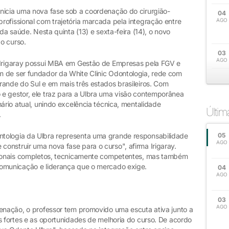
nicia uma nova fase sob a coordenação do cirurgião-
04
rofissional com trajetória marcada pela integração entre
AGO
 da saúde. Nesta quinta (13) e sexta-feira (14), o novo
o curso.
03
AGO
, Irigaray possui MBA em Gestão de Empresas pela FGV e
 de ser fundador da White Clinic Odontologia, rede com
rande do Sul e em mais três estados brasileiros. Com
e gestor, ele traz para a Ulbra uma visão contemporânea
nário atual, unindo excelência técnica, mentalidade
Últi
.
tologia da Ulbra representa uma grande responsabilidade
05
AGO
onstruir uma nova fase para o curso", afirma Irigaray.
ssionais completos, tecnicamente competentes, mas também
comunicação e liderança que o mercado exige.
04
AGO
03
AGO
denação, o professor tem promovido uma escuta ativa junto a
s fortes e as oportunidades de melhoria do curso. De acordo