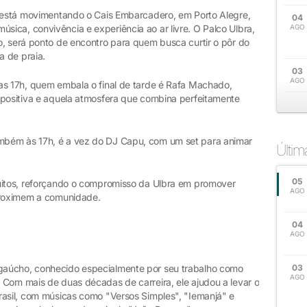
) está movimentando o Cais Embarcadero, em Porto Alegre,
04
ica, convivência e experiência ao ar livre. O Palco Ulbra,
AGO
o, será ponto de encontro para quem busca curtir o pôr do
a de praia.
03
AGO
as 17h, quem embala o final de tarde é Rafa Machado,
 positiva e aquela atmosfera que combina perfeitamente
mbém às 17h, é a vez do DJ Capu, com um set para animar
Últi
05
tuitos, reforçando o compromisso da Ulbra em promover
AGO
aproximem a comunidade.
04
AGO
gaúcho, conhecido especialmente por seu trabalho como
03
AGO
 Com mais de duas décadas de carreira, ele ajudou a levar o
rasil, com músicas como "Versos Simples", "Iemanjá" e