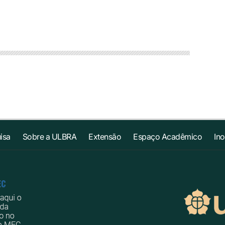
isa
Sobre a ULBRA
Extensão
Espaço Acadêmico
In