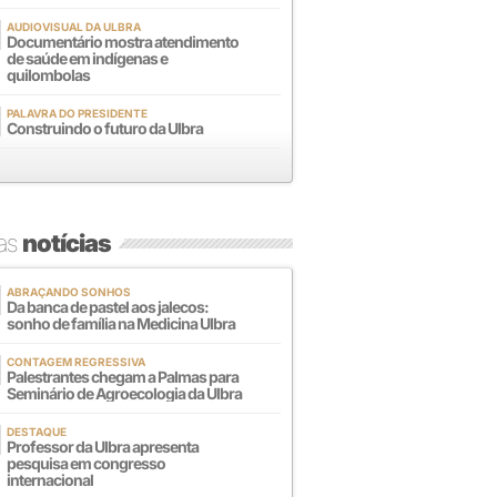
AUDIOVISUAL DA ULBRA
Documentário mostra atendimento
de saúde em indígenas e
quilombolas
PALAVRA DO PRESIDENTE
Construindo o futuro da Ulbra
mas
notícias
ABRAÇANDO SONHOS
Da banca de pastel aos jalecos:
sonho de família na Medicina Ulbra
CONTAGEM REGRESSIVA
Palestrantes chegam a Palmas para
Seminário de Agroecologia da Ulbra
DESTAQUE
Professor da Ulbra apresenta
pesquisa em congresso
internacional