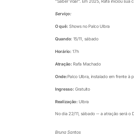
"Saber Voar". Em 2025, Rafa iniciou sua ca
Serviço:
O quê:
Shows no Palco Ulbra
Quando
: 15/11, sábado
Horário:
17h
Atração:
Rafa Machado
Onde:
Palco Ulbra, instalado em frente à
Ingresso:
Gratuito
Realização:
Ulbra
No dia 22/11, sábado -- a atração será o
Bruna Santos