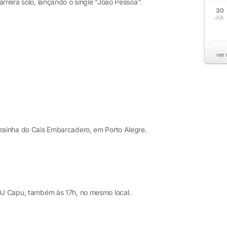
rreira solo, lançando o single "João Pessoa".
30
JUL
ver
 prainha do Cais Embarcadero, em Porto Alegre.
 DJ Capu, também às 17h, no mesmo local.