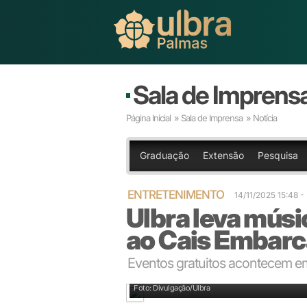
Sala de Imprens
Página Inicial
»
Sala de Imprensa
» Notícia
Graduação
Extensão
Pesquisa
ENTRETENIMENTO
14/11/2025 15:48 
Ulbra leva músi
ao Cais Embar
Eventos gratuitos acontecem e
Foto: Divulgação/Ulbra