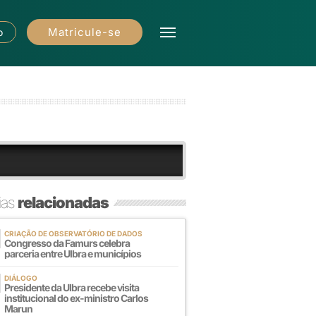
Matricule-se
o
ias
relacionadas
CRIAÇÃO DE OBSERVATÓRIO DE DADOS
Congresso da Famurs celebra
parceria entre Ulbra e municípios
DIÁLOGO
Presidente da Ulbra recebe visita
institucional do ex-ministro Carlos
Marun