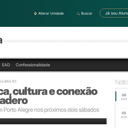
Já sou Alun
Alterar Unidade
Buscar
a
EAD
Confessionalidade
Notíc
- ULBRA RS
ca, cultura e conexão
06
cadero
AGO
m Porto Alegre nos próximos dois sábados
05
AGO