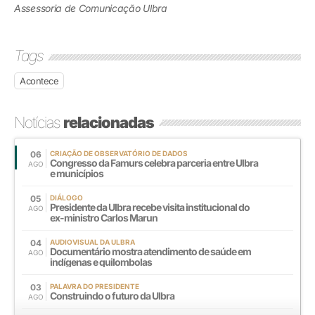
Assessoria de Comunicação Ulbra
Tags
Acontece
Notícias
relacionadas
06
CRIAÇÃO DE OBSERVATÓRIO DE DADOS
Congresso da Famurs celebra parceria entre Ulbra
AGO
e municípios
05
DIÁLOGO
Presidente da Ulbra recebe visita institucional do
AGO
ex-ministro Carlos Marun
04
AUDIOVISUAL DA ULBRA
Documentário mostra atendimento de saúde em
AGO
indígenas e quilombolas
03
PALAVRA DO PRESIDENTE
Construindo o futuro da Ulbra
AGO