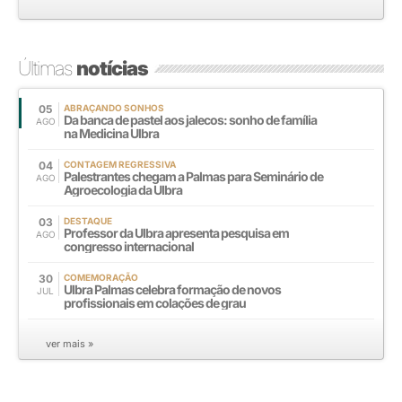
Últimas
notícias
05
ABRAÇANDO SONHOS
Da banca de pastel aos jalecos: sonho de família
AGO
na Medicina Ulbra
04
CONTAGEM REGRESSIVA
Palestrantes chegam a Palmas para Seminário de
AGO
Agroecologia da Ulbra
03
DESTAQUE
Professor da Ulbra apresenta pesquisa em
AGO
congresso internacional
30
COMEMORAÇÃO
Ulbra Palmas celebra formação de novos
JUL
profissionais em colações de grau
ver mais »