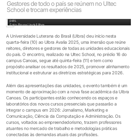
Gestores de todo o país se reúnem no Ultec
School e trocam experiências
Imersão reúne reitores, diretores e gestores de todas as unidades educacionais do
país.
Foto: Bruna Linck/Ulbra
A Universidade Luterana do Brasil (Ulbra) deu início nesta
quarta-feira (10) ao Ulbra Avalia 2025, uma imersão que reúne
reitores, diretores e gestores de todas as unidades educacionais
do país. O encontro, realizado na Ultec School, no prédio 16 do
campus Canoas, segue até quinta-feira (11) e tem como
propósito analisar os resultados de 2025, promover alinhamento
institucional e estruturar as diretrizes estratégicas para 2026.
Além das apresentações das unidades, o evento também é um
momento de aproximação com a nova fase acadêmica da Ulbra
Canoas. Os participantes estão conhecendo os espaços e
laboratórios dos novos cursos presenciais que passarão a
integrar o campus em 2026: Jornalismo, Marketing e
Comunicação, Ciência da Computação e Administração. Os
cursos, voltados ao empreendedorismo, trazem professores
atuantes no mercado de trabalho e metodologias práticas
conectadas às demandas atuais das profissões.