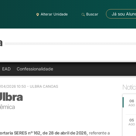
Já sou Alun
Alterar Unidade
Buscar
a
EAD
Confessionalidade
Notíc
/04/2026 10:50 - ULBRA CANOAS
Ulbra
06
dêmica
AGO
05
AGO
ortaria SERES nº 162, de 28 de abril de 2026,
referente a