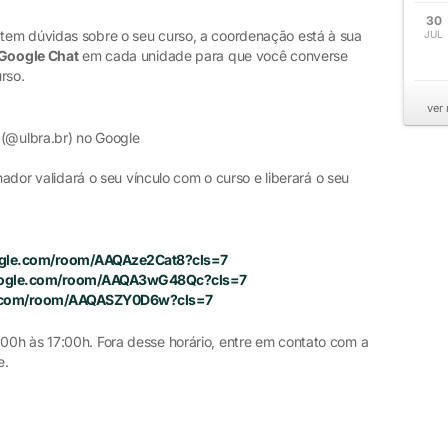
30
tem dúvidas sobre o seu curso, a coordenação está à sua
JUL
Google Chat
em cada unidade para que você converse
rso.
ver
l (@ulbra.br) no Google
nador validará o seu vínculo com o curso e liberará o seu
oogle.com/room/AAQAze2Cat8?cls=7
google.com/room/AAQA3wG48Qc?cls=7
le.com/room/AAQASZY0D6w?cls=7
0h às 17:00h. Fora desse horário, entre em contato com a
e.