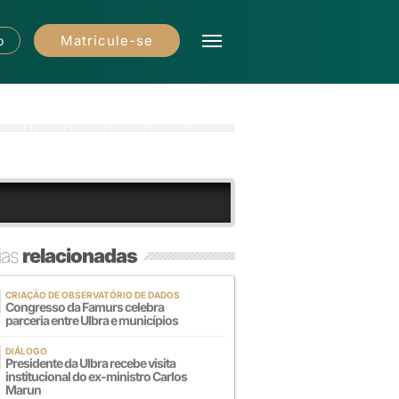
Matricule-se
o
ias
relacionadas
CRIAÇÃO DE OBSERVATÓRIO DE DADOS
Congresso da Famurs celebra
parceria entre Ulbra e municípios
DIÁLOGO
Presidente da Ulbra recebe visita
institucional do ex-ministro Carlos
Marun