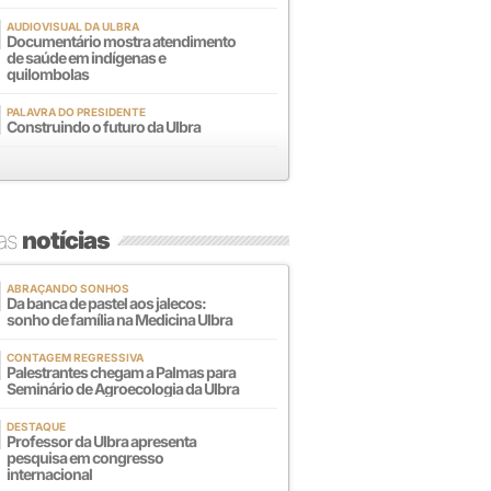
AUDIOVISUAL DA ULBRA
Documentário mostra atendimento
de saúde em indígenas e
quilombolas
PALAVRA DO PRESIDENTE
Construindo o futuro da Ulbra
mas
notícias
ABRAÇANDO SONHOS
Da banca de pastel aos jalecos:
sonho de família na Medicina Ulbra
CONTAGEM REGRESSIVA
Palestrantes chegam a Palmas para
Seminário de Agroecologia da Ulbra
DESTAQUE
Professor da Ulbra apresenta
pesquisa em congresso
internacional