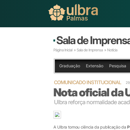
Sala de Imprens
Página Inicial
»
Sala de Imprensa
» Notícia
Graduação
Extensão
Pesquisa
COMUNICADO INSTITUCIONAL
29
Nota oficial da 
Ulbra reforça normalidade aca
A Ulbra tomou ciência da publicação da
P