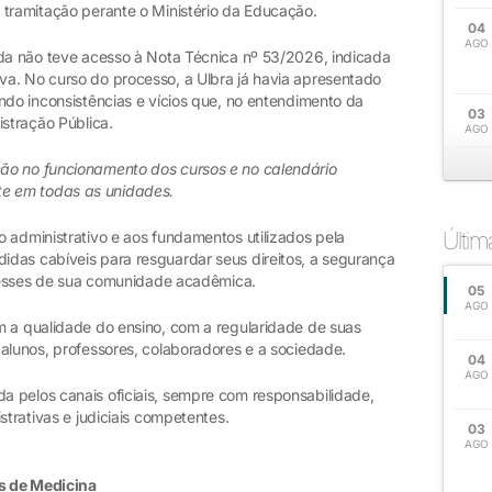
 tramitação perante o Ministério da Educação.
04
AGO
nda não teve acesso à Nota Técnica nº 53/2026, indicada
a. No curso do processo, a Ulbra já havia apresentado
ndo inconsistências e vícios que, no entendimento da
03
istração Pública.
AGO
ão no funcionamento dos cursos e no calendário
e em todas as unidades.
Últi
 administrativo e aos fundamentos utilizados pela
das cabíveis para resguardar seus direitos, a segurança
teresses de sua comunidade acadêmica.
05
AGO
m a qualidade do ensino, com a regularidade de suas
alunos, professores, colaboradores e a sociedade.
04
AGO
 pelos canais oficiais, sempre com responsabilidade,
strativas e judiciais competentes.
03
AGO
s de Medicina