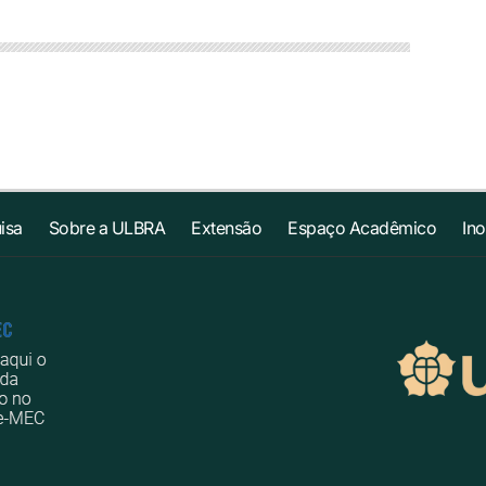
isa
Sobre a ULBRA
Extensão
Espaço Acadêmico
In