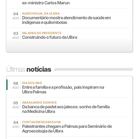
ex-ministro Carlos Marun
04
AUDIOVISUAL DA ULBRA
Documentário mostra atendimento de saúde em
AGO
indígenas e quilombolas
03
PALAVRA DO PRESIDENTE
Construindo o futuro da Ulbra
AGO
Últimas
notícias
08
DIA DOS PAIS
Entre a família e a profissão, pais inspiram na
AGO
Ulbra Palmas
05
ABRAÇANDO SONHOS
Da banca de pastel aos jalecos: sonho de família
AGO
na Medicina Ulbra
04
CONTAGEM REGRESSIVA
Palestrantes chegam a Palmas para Seminário de
AGO
Agroecologia da Ulbra