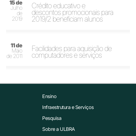
15 de
Crédito educativo e
Julho
descontos promocionais para
de
2019/2 beneficiam alunos
2019
11 de
Facilidades para aquisição de
Maio
computadores e serviços
de 2011
Ensino
Infraestrutura e Serviços
Pesquisa
Sobre a ULBRA