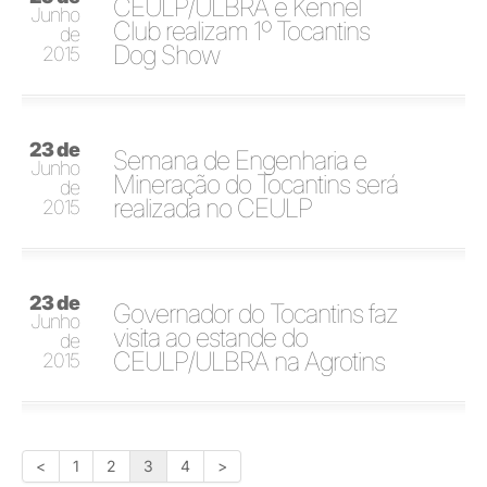
CEULP/ULBRA e Kennel
Junho
Club realizam 1º Tocantins
de
Dog Show
2015
23 de
Semana de Engenharia e
Junho
Mineração do Tocantins será
de
realizada no CEULP
2015
23 de
Governador do Tocantins faz
Junho
visita ao estande do
de
CEULP/ULBRA na Agrotins
2015
<
1
2
3
4
>