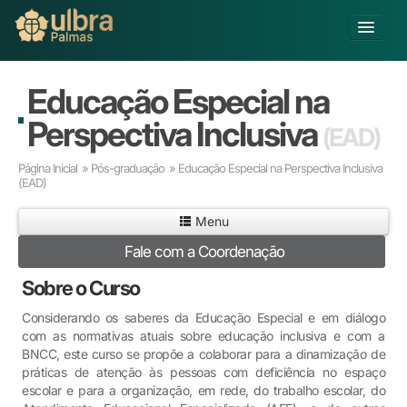
Alterar Unidade
Educação Especial na
Buscar
Perspectiva Inclusiva
(EAD)
Já sou Aluno
Página Inicial
»
Pós-graduação
» Educação Especial na Perspectiva Inclusiva
Matricule-se
(EAD)
Educação Básica
Menu
Graduação
Fale com a Coordenação
Pós-graduação
Sobre o Curso
Educação a Distância
Pesquisa
Considerando os saberes da Educação Especial e em diálogo
Extensão
com as normativas atuais sobre educação inclusiva e com a
BNCC, este curso se propõe a colaborar para a dinamização de
Infraestrutura e Serviços
práticas de atenção às pessoas com deficiência no espaço
Inovação
escolar e para a organização, em rede, do trabalho escolar, do
Sobre a ULBRA