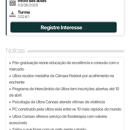
Início das aulas
03/08/2026
Turma
2024/1
Registre Interesse
Notícias
Pós-graduação reúne educação de excelência e conexão com o
»
mercado
Ulbra recebe medalha da Câmara Federal por acolhimento na
»
enchente
Programa de Intercâmbio da Ulbra tem inscrições abertas até 10
»
de abril
Psicologia da Ulbra Canoas atende vítimas de violência
»
PC construído pela Ulbra está entre os 10 mais rápidos do mundo
»
Ulbra Canoas oferece serviço de fisioterapia com valores
»
acessíveis
Saiba o que fazer com os pets neste calorão
»