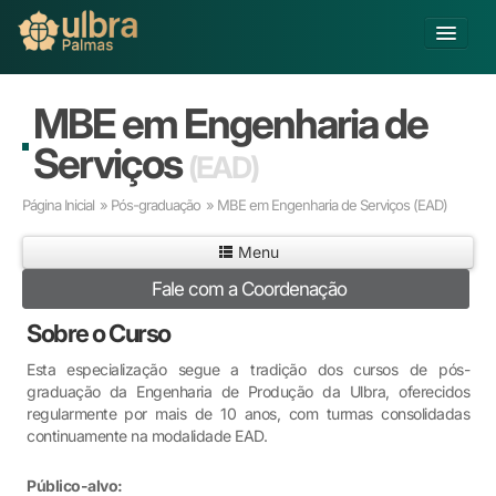
Alterar Unidade
MBE em Engenharia de
Buscar
Serviços
(EAD)
Já sou Aluno
Página Inicial
»
Pós-graduação
» MBE em Engenharia de Serviços
(EAD)
Matricule-se
Menu
Educação Básica
Fale com a Coordenação
Graduação
Pós-graduação
Sobre o Curso
Educação a Distância
Esta especialização segue a tradição dos cursos de pós-
Pesquisa
graduação da Engenharia de Produção da Ulbra, oferecidos
Extensão
regularmente por mais de 10 anos, com turmas consolidadas
Infraestrutura e Serviços
continuamente na modalidade EAD.
Inovação
Público-alvo:
Sobre a ULBRA