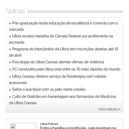
Notícias
Pós-graduação reúne educação de excelência e conexão com o
»
mercado
Ulbra recebe medalha da Câmara Federal por acolhimento na
»
enchente
Programa de Intercâmbio da Ulbra tem inscrições abertas até 10
»
de abril
Psicologia da Ulbra Canoas atende vítimas de violência
»
PC construído pela Ulbra está entre os 10 mais rápidos do mundo
»
Ulbra Canoas oferece serviço de fisioterapia com valores
»
acessíveis
Saiba o que fazer com os pets neste calorão
»
Culto de Gratidão em homenagem aos formandos de Medicina
»
da Ulbra Canoas
mais notícias »
Ulbra Palmas
Entre a família e a profissão, pais inspiram na