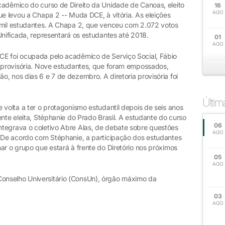
cadêmico do curso de Direito da Unidade de Canoas, eleito
16
AGO
ue levou a Chapa 2 -- Muda DCE, à vitória. As eleições
 mil estudantes. A Chapa 2, que venceu com 2.072 votos
Unificada, representará os estudantes até 2018.
01
AGO
CE foi ocupada pelo acadêmico de Serviço Social, Fábio
a provisória. Nove estudantes, que foram empossados,
, nos dias 6 e 7 de dezembro. A diretoria provisória foi
Últi
 volta a ter o protagonismo estudantil depois de seis anos
nte eleita, Stéphanie do Prado Brasil. A estudante do curso
06
tegrava o coletivo Abre Alas, de debate sobre questões
AGO
. De acordo com Stéphanie, a participação dos estudantes
ar o grupo que estará à frente do Diretório nos próximos
05
AGO
onselho Universitário (ConsUn), órgão máximo da
03
AGO