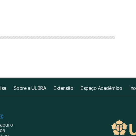
isa
Sobre a ULBRA
Extensão
Espaço Acadêmico
In