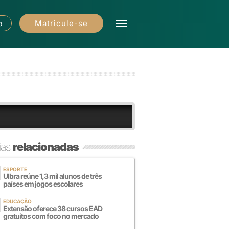
Matricule-se
o
ias
relacionadas
ESPORTE
Ulbra reúne 1,3 mil alunos de três
países em jogos escolares
EDUCAÇÃO
Extensão oferece 38 cursos EAD
gratuitos com foco no mercado