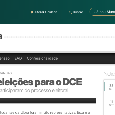
Já sou Alun
Alterar Unidade
Buscar
a
ensão
EAD
Confessionalidade
Notíc
 CANOAS
eleições para o DCE
22
articiparam do processo eleitoral
SET
11
SET
studantes da Ulbra foram muito representativas. Esta é a