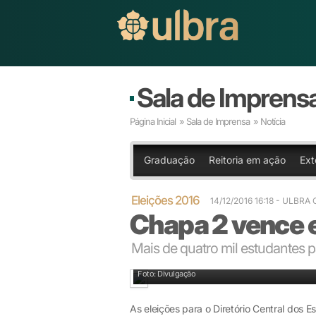
Sala de Imprens
Página Inicial
»
Sala de Imprensa
» Notícia
Graduação
Reitoria em ação
Ext
Eleições 2016
14/12/2016 16:18
- ULBRA
Chapa 2 vence 
Mais de quatro mil estudantes p
DCE terá representação no Consun
Foto: Divulgação
As eleições para o Diretório Central dos E