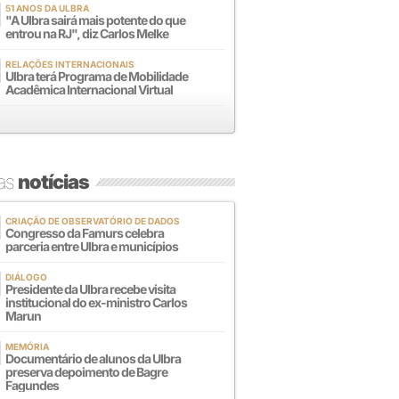
51 ANOS DA ULBRA
"A Ulbra sairá mais potente do que
entrou na RJ", diz Carlos Melke
RELAÇÕES INTERNACIONAIS
Ulbra terá Programa de Mobilidade
Acadêmica Internacional Virtual
mas
notícias
CRIAÇÃO DE OBSERVATÓRIO DE DADOS
Congresso da Famurs celebra
parceria entre Ulbra e municípios
DIÁLOGO
Presidente da Ulbra recebe visita
institucional do ex-ministro Carlos
Marun
MEMÓRIA
Documentário de alunos da Ulbra
preserva depoimento de Bagre
Fagundes