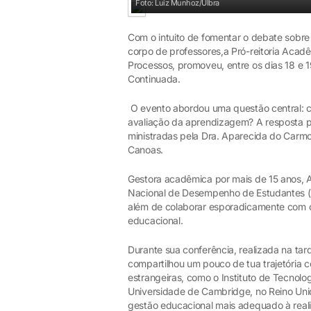
Foto: Luiz Munhoz/Ulbra
Com o intuito de fomentar o debate sobre 
corpo de professores,a Pró-reitoria Acad
Processos, promoveu, entre os dias 18 e 
Continuada.
O evento abordou uma questão central: co
avaliação da aprendizagem? A resposta pa
ministradas pela Dra. Aparecida do Carmo 
Canoas.
Gestora acadêmica por mais de 15 anos, 
Nacional de Desempenho de Estudantes (E
além de colaborar esporadicamente com 
educacional.
Durante sua conferência, realizada na tard
compartilhou um pouco de tua trajetória c
estrangeiras, como o Instituto de Tecnolo
Universidade de Cambridge, no Reino Un
gestão educacional mais adequado à realid