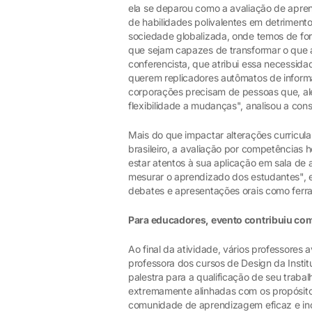
ela se deparou como a avaliação de apre
de habilidades polivalentes em detrimen
sociedade globalizada, onde temos de f
que sejam capazes de transformar o que 
conferencista, que atribui essa necessi
querem replicadores autômatos de informa
corporações precisam de pessoas que, al
flexibilidade a mudanças", analisou a cons
Mais do que impactar alterações curricul
brasileiro, a avaliação por competências 
estar atentos à sua aplicação em sala de 
mesurar o aprendizado dos estudantes", 
debates e apresentações orais como fer
Para educadores, evento contribuiu com 
Ao final da atividade, vários professore
professora dos cursos de Design da Institu
palestra para a qualificação de seu trab
extremamente alinhadas com os propósit
comunidade de aprendizagem eficaz e inov