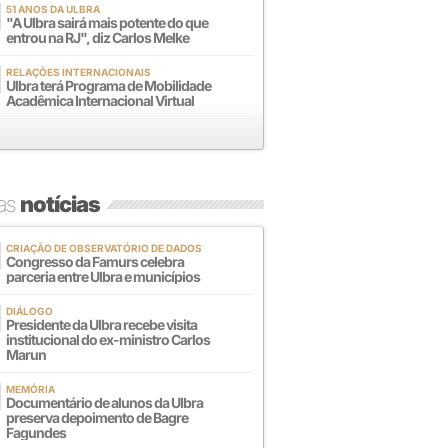
51 ANOS DA ULBRA
"A Ulbra sairá mais potente do que
entrou na RJ", diz Carlos Melke
RELAÇÕES INTERNACIONAIS
Ulbra terá Programa de Mobilidade
Acadêmica Internacional Virtual
mas
notícias
CRIAÇÃO DE OBSERVATÓRIO DE DADOS
Congresso da Famurs celebra
parceria entre Ulbra e municípios
DIÁLOGO
Presidente da Ulbra recebe visita
institucional do ex-ministro Carlos
Marun
MEMÓRIA
Documentário de alunos da Ulbra
preserva depoimento de Bagre
Fagundes