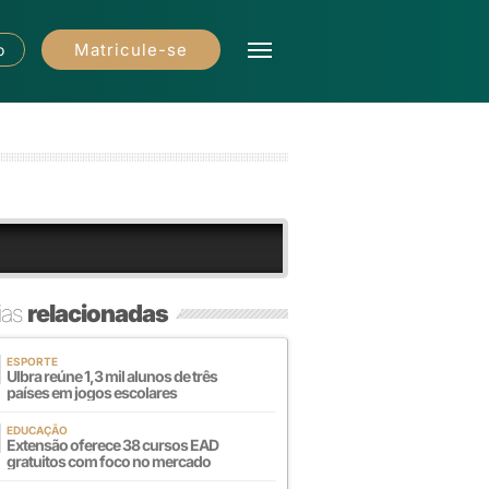
Matricule-se
o
ias
relacionadas
ESPORTE
Ulbra reúne 1,3 mil alunos de três
países em jogos escolares
EDUCAÇÃO
Extensão oferece 38 cursos EAD
gratuitos com foco no mercado