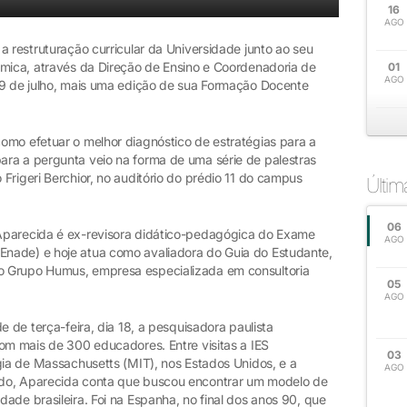
16
AGO
a restruturação curricular da Universidade junto ao seu
êmica, através da Direção de Ensino e Coordenadoria de
01
AGO
19 de julho, mais uma edição de sua Formação Docente
mo efetuar o melhor diagnóstico de estratégias para a
ra a pergunta veio na forma de uma série de palestras
Frigeri Berchior, no auditório do prédio 11 do campus
Últi
06
Aparecida é ex-revisora didático-pedagógica do Exame
AGO
nade) e hoje atua como avaliadora do Guia do Estudante,
o Grupo Humus, empresa especializada em consultoria
05
AGO
e de terça-feira, dia 18, a pesquisadora paulista
om mais de 300 educadores. Entre visitas a IES
03
gia de Massachusetts (MIT), nos Estados Unidos, e a
AGO
ido, Aparecida conta que buscou encontrar um modelo de
ade brasileira. Foi na Espanha, no final dos anos 90, que