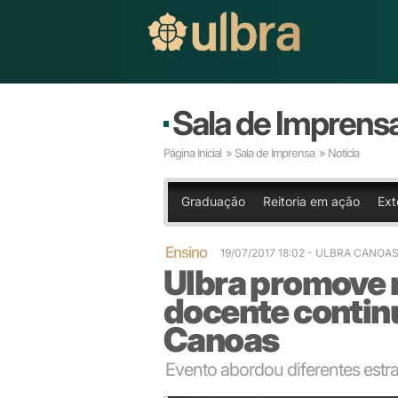
Sala de Imprens
Página Inicial
»
Sala de Imprensa
» Notícia
Graduação
Reitoria em ação
Ext
Ensino
19/07/2017 18:02
- ULBRA CANOA
Ulbra promove
docente conti
Canoas
Evento abordou diferentes estr
Atividade pedagógica foi realizada no auditório do 