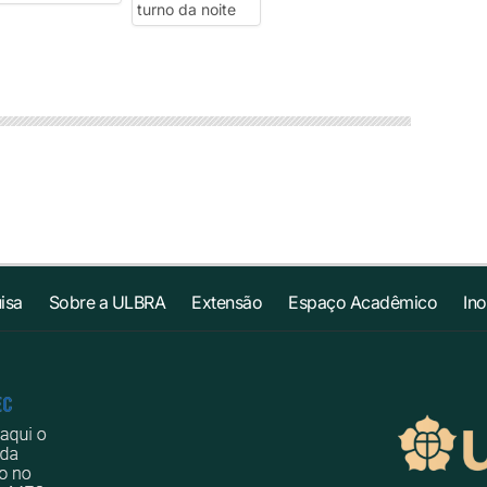
isa
Sobre a ULBRA
Extensão
Espaço Acadêmico
In