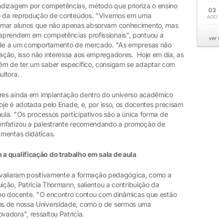
ndizagem por competências, método que prioriza o ensino
03
to da reprodução de conteúdos. "Vivemos em uma
AGO
ormar alunos que não apenas absorvam conhecimento, mas
aprendem em competências profissionais", pontuou a
ver
dade a um comportamento de mercado. "As empresas não
ção, isso não interessa aos empregadores. Hoje em dia, as
ém de ter um saber específico, consigam se adaptar com
ultora.
ares ainda em implantação dentro do universo acadêmico
hoje é adotada pelo Enade, e, por isso, os docentes precisam
aula. "Os processos participativos são a única forma de
enfatizou a palestrante recomendando a promoção de
ramentas didáticas.
a qualificação do trabalho em sala de aula
s avaliaram positivamente a formação pedagógica, como a
ição, Patrícia Thormann, salientou a contribuição da
alho docente. "O encontro contou com dinâmicas que estão
os de nossa Universidade, como o de sermos uma
adora", ressaltou Patrícia.