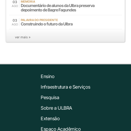
03
MEMÓRIA
Documentário de alunos da Ulbra preserva
AGO
depoimento de Bagre Fagundes
03
PALAVRA DO PRESIDENTE
Construindo o futuro da Ulbra
AGO
ver mais »
Ensino
Infraestrutura e Serviços
Pesquisa
Sobre a ULBRA
Extensão
Espaço Acadêmico