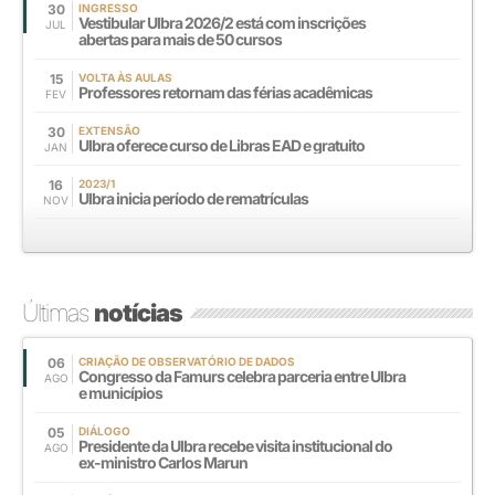
30
INGRESSO
Vestibular Ulbra 2026/2 está com inscrições
JUL
abertas para mais de 50 cursos
15
VOLTA ÀS AULAS
Professores retornam das férias acadêmicas
FEV
30
EXTENSÃO
Ulbra oferece curso de Libras EAD e gratuito
JAN
16
2023/1
Ulbra inicia período de rematrículas
NOV
Últimas
notícias
06
CRIAÇÃO DE OBSERVATÓRIO DE DADOS
Congresso da Famurs celebra parceria entre Ulbra
AGO
e municípios
05
DIÁLOGO
Presidente da Ulbra recebe visita institucional do
AGO
ex-ministro Carlos Marun