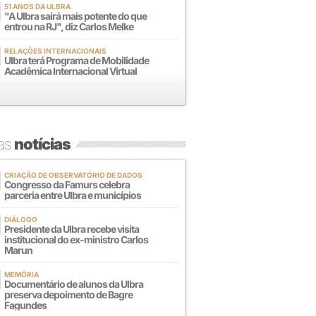
51 ANOS DA ULBRA
"A Ulbra sairá mais potente do que
entrou na RJ", diz Carlos Melke
RELAÇÕES INTERNACIONAIS
Ulbra terá Programa de Mobilidade
Acadêmica Internacional Virtual
mas
notícias
CRIAÇÃO DE OBSERVATÓRIO DE DADOS
Congresso da Famurs celebra
parceria entre Ulbra e municípios
DIÁLOGO
Presidente da Ulbra recebe visita
institucional do ex-ministro Carlos
Marun
MEMÓRIA
Documentário de alunos da Ulbra
preserva depoimento de Bagre
Fagundes