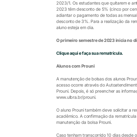
2023/1. Os estudantes que quitarem e ant
2023 têm desconto de 5% (cinco por cento
adiantar o pagamento de todas as mensali
desconto de 3%. Para a realização da rem
aluno esteja em dia.
O primeiro semestre de 2023 inicia no di
Clique aqui e faça sua rematrícula.
Alunos com Prouni
A manutenção de bolsas dos alunos Prouni
acesso ocorre através do Autoatendiment
Prouni. Depois, é só preencher as informa
www.ulbra.br/prouni.
O aluno Prouni também deve solicitar a re
acadêmico. A confirmação da rematrícula
manutenção da bolsa Prouni.
Caso tenham transcorrido 10 dias desde o 