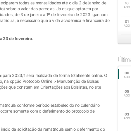
eciparem todas as mensalidades até o dia 2 de janeiro de
16
AGO
) sobre o valor das parcelas. Já os que optarem por
dades, de 3 de janeiro a 1º de fevereiro de 2023, ganham
atrícula, é necessário que a vida acadêmica e financeira do
01
AGO
a 23 de fevereiro.
Últi
06
 para 2023/1 será realizada de forma totalmente online. O
AGO
o, na opção Protocolo Online > Manutenção de Bolsas
ções que constam em Orientações aos Bolsistas, no site
05
AGO
matrícula conforme período estabelecido no calendário
 ocorre somente com o deferimento do protocolo de
03
AGO
início da solicitação da rematrícula sem o deferimento do