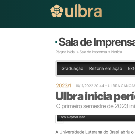
Sala de Imprens
Página Inicial
»
Sala de Imprensa
» Notícia
Graduação
Reitoria em ação
Ext
2023/1
16/11/2022 20:44
- ULBRA CANOA
Ulbra inicia pe
O primeiro semestre de 2023 ini
Foto: Reprodução
A Universidade Luterana do Brasil abriu 