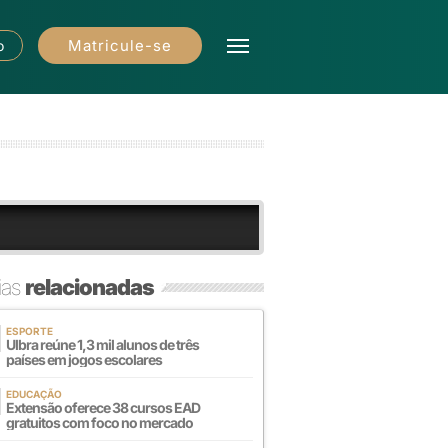
Matricule-se
o
ias
relacionadas
ESPORTE
Ulbra reúne 1,3 mil alunos de três
países em jogos escolares
EDUCAÇÃO
Extensão oferece 38 cursos EAD
gratuitos com foco no mercado