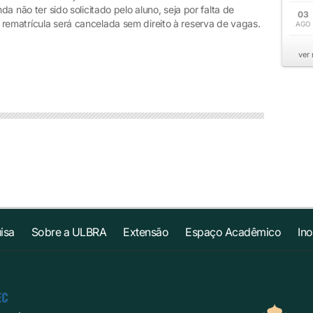
da não ter sido solicitado pelo aluno, seja por falta de
03
rematrícula será cancelada sem direito à reserva de vagas.
AGO
ver
isa
Sobre a ULBRA
Extensão
Espaço Acadêmico
In