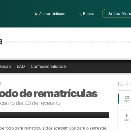
Já sou Alun
Alterar Unidade
Buscar
a
ensão
EAD
Confessionalidade
Notíc
S
ríodo de rematrículas
22
cia no dia 23 de fevereiro
SET
11
SET
o período para rematrícula dos acadêmicos para o semestre