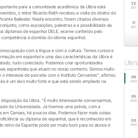
22
importante para a comunidade acadêmica da Ulbra está
SET
embro, o reitor Ricardo Rieth recebeu a visita do diretor do
icente Ballester. Neste encontro, foram citados diversos
11
conjunto, como exposições, palestras e a possibilidade da
SET
dos diplomas de espanhol DELE, exame conferido pelo
e competência e domínio do idioma espanhol.
 preocupação com a língua e com a cultura. Temos cursos e
formação em espanhol e uma das características da Ulbra é
Últi
estado, tudo conectado. Podemos criar oportunidades
as espanholas que atuam no nosso contexto. Somos muito
o interesse de parceria com o Instituto Cervantes", afirmou
06
ação é um eixo muito forte e que está sendo ampliado na
AGO
05
 à disposição da Ulbra. "É muito interessante conversarmos,
AGO
ade da Universidade. Já tivemos uma prévia, com a
is em Canoas, há poucos dias. Podemos fazer mais coisas
oficiência ou diploma de espanhol, que é reconhecido em
03
 reino da Espanha pode ser muito bom para os alunos e
AGO