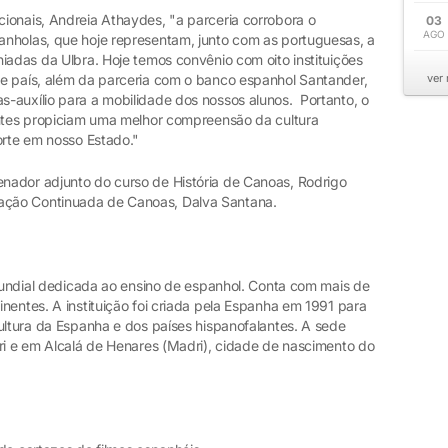
ionais, Andreia Athaydes, "a parceria corrobora o
03
AGO
nholas, que hoje representam, junto com as portuguesas, a
iadas da Ulbra. Hoje temos convênio com oito instituições
e país, além da parceria com o banco espanhol Santander,
ver
-auxílio para a mobilidade dos nossos alunos. Portanto, o
antes propiciam uma melhor compreensão da cultura
orte em nosso Estado."
nador adjunto do curso de História de Canoas, Rodrigo
ção Continuada de Canoas, Dalva Santana.
 mundial dedicada ao ensino de espanhol. Conta com mais de
nentes. A instituição foi criada pela Espanha em 1991 para
ultura da Espanha e dos países hispanofalantes. A sede
dri e em Alcalá de Henares (Madri), cidade de nascimento do