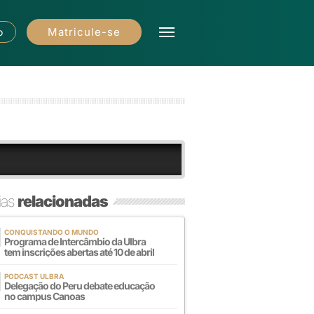
Matricule-se
o
ias
relacionadas
CONQUISTANDO O MUNDO
Programa de Intercâmbio da Ulbra
tem inscrições abertas até 10 de abril
PODCAST ULBRA
Delegação do Peru debate educação
no campus Canoas