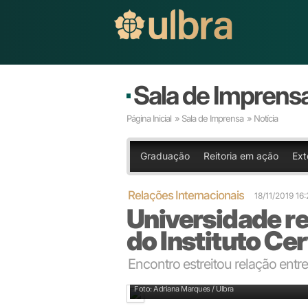
Sala de Imprens
Página Inicial
»
Sala de Imprensa
» Notícia
Graduação
Reitoria em ação
Ext
Relações Internacionais
18/11/2019 16
Universidade re
do Instituto Ce
Encontro estreitou relação entre
Projetos como exposições e palestras fizeram parte
Foto: Adriana Marques / Ulbra