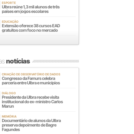
ESPORTE
Ulbra reúne 1,3 mil alunos de três
países em jogos escolares
EDUCAÇÃO
Extensão oferece 38 cursos EAD
gratuitos com foco no mercado
mas
notícias
CRIAÇÃO DE OBSERVATÓRIO DE DADOS
Congresso da Famurs celebra
parceria entre Ulbra e municípios
DIÁLOGO
Presidente da Ulbra recebe visita
institucional do ex-ministro Carlos
Marun
MEMÓRIA
Documentário de alunos da Ulbra
preserva depoimento de Bagre
Fagundes