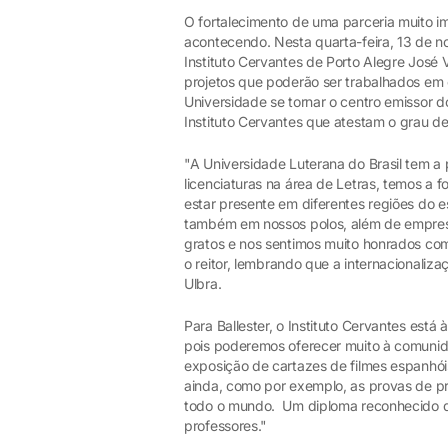
O fortalecimento de uma parceria muito 
acontecendo. Nesta quarta-feira, 13 de nov
Instituto Cervantes de Porto Alegre José V
projetos que poderão ser trabalhados em 
Universidade se tornar o centro emissor 
Instituto Cervantes que atestam o grau d
"A Universidade Luterana do Brasil tem a
licenciaturas na área de Letras, temos a 
estar presente em diferentes regiões do 
também em nossos polos, além de empres
gratos e nos sentimos muito honrados com 
o reitor, lembrando que a internacionaliz
Ulbra.
Para Ballester, o Instituto Cervantes está
pois poderemos oferecer muito à comunid
exposição de cartazes de filmes espanhó
ainda, como por exemplo, as provas de pr
todo o mundo. Um diploma reconhecido do
professores."