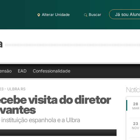
Já sou Alun
Alterar Unidade
Buscar
a
ensão
EAD
Confessionalidade
Notíc
:23 - ULBRA RS
cebe visita do diretor
28
rvantes
MAR
 instituição espanhola e a Ulbra
23
 da pauta do encontro
NOV