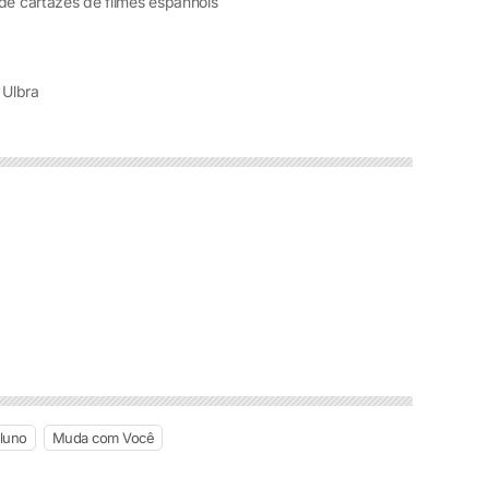
de cartazes de filmes espanhóis
 Ulbra
luno
Muda com Você