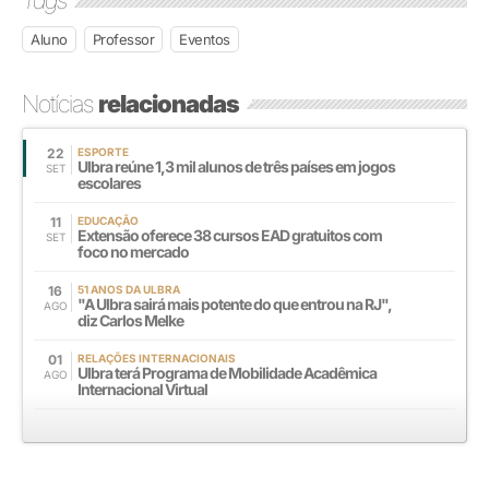
Tags
Aluno
Professor
Eventos
Notícias
relacionadas
22
ESPORTE
Ulbra reúne 1,3 mil alunos de três países em jogos
SET
escolares
11
EDUCAÇÃO
Extensão oferece 38 cursos EAD gratuitos com
SET
foco no mercado
16
51 ANOS DA ULBRA
"A Ulbra sairá mais potente do que entrou na RJ",
AGO
diz Carlos Melke
01
RELAÇÕES INTERNACIONAIS
Ulbra terá Programa de Mobilidade Acadêmica
AGO
Internacional Virtual