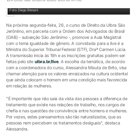
Ministra Carmen Lúcia participa de live da Ulbra
Foto: Diego Bresani
Na próxima segunda-feira, 26, o curso de Direito da Ulbra São
Jerônimo, em parceria com a Ordem dos Advogados do Brasil
(OAB) - subseção São Jerônimo -, promove a Aula Magistral
com o tema igualdade de gênero. A convidada para a live é a
Ministra do Superior Tribunal Federal (STF), Draª Carmen Lúcia.
A transmissão inicia às 19h e as inscrições gratuitas podem ser
feitas pelo site
ulbra.br/live
. A escolha da temática, de acordo
com a coordenadora do curso, Alessandra Misuta de Brito, visa
chamar atenção para os valores enraizados na cultura ocidental
que ainda colocam o homem em uma condição mais favorecida
em relação às mulheres.
"É importante que não saia da vista das pessoas a diferença de
tratamento que existe nas relações de trabalho, nos cargos de
chefia e nas questões de convivência entre homens e mulheres.
Por vezes, estes pensamentos são tão naturalizados, que as
pessoas nem percebem os tratamentos desiguais", destaca
Alessandra.