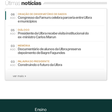
Últimas
notícias
06
CRIAÇÃO DE OBSERVATÓRIO DE DADOS
Congresso da Famurs celebra parceria entre Ulbra
AGO
e municípios
05
DIÁLOGO
Presidente da Ulbra recebe visita institucional do
AGO
ex-ministro Carlos Marun
03
MEMÓRIA
Documentário de alunos da Ulbra preserva
AGO
depoimento de Bagre Fagundes
03
PALAVRA DO PRESIDENTE
Construindo o futuro da Ulbra
AGO
ver mais »
Ensino