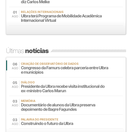
diz Carlos Melke
01
RELAÇÕES INTERNACIONAIS
Ulbra terá Programa de Mobilidade Acadêmica
AGO
Internacional Virtual
Últimas
notícias
06
CRIAÇÃO DE OBSERVATÓRIO DE DADOS
Congresso da Famurs celebra parceria entre Ulbra
AGO
e municípios
05
DIÁLOGO
Presidente da Ulbra recebe visita institucional do
AGO
ex-ministro Carlos Marun
03
MEMÓRIA
Documentário de alunos da Ulbra preserva
AGO
depoimento de Bagre Fagundes
03
PALAVRA DO PRESIDENTE
Construindo o futuro da Ulbra
AGO