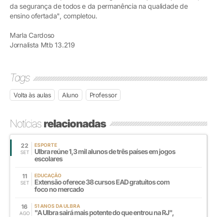
da segurança de todos e da permanência na qualidade de
ensino ofertada", completou.
Marla Cardoso
Jornalista Mtb 13.219
Tags
Volta às aulas
Aluno
Professor
Notícias
relacionadas
22
ESPORTE
Ulbra reúne 1,3 mil alunos de três países em jogos
SET
escolares
11
EDUCAÇÃO
Extensão oferece 38 cursos EAD gratuitos com
SET
foco no mercado
16
51 ANOS DA ULBRA
"A Ulbra sairá mais potente do que entrou na RJ",
AGO