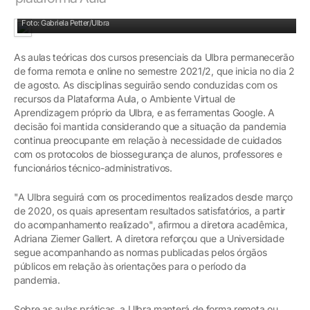
Plataforma Aula concentra atividades das disciplinas teóricas
Foto: Gabriela Petter/Ulbra
As aulas teóricas dos cursos presenciais da Ulbra permanecerão
de forma remota e online no semestre 2021/2, que inicia no dia 2
de agosto. As disciplinas seguirão sendo conduzidas com os
recursos da Plataforma Aula, o Ambiente Virtual de
Aprendizagem próprio da Ulbra, e as ferramentas Google. A
decisão foi mantida considerando que a situação da pandemia
continua preocupante em relação à necessidade de cuidados
com os protocolos de biossegurança de alunos, professores e
funcionários técnico-administrativos.
"A Ulbra seguirá com os procedimentos realizados desde março
de 2020, os quais apresentam resultados satisfatórios, a partir
do acompanhamento realizado", afirmou a diretora acadêmica,
Adriana Ziemer Gallert. A diretora reforçou que a Universidade
segue acompanhando as normas publicadas pelos órgãos
públicos em relação às orientações para o período da
pandemia.
Sobre as aulas práticas, a Ulbra manterá de forma remota ou