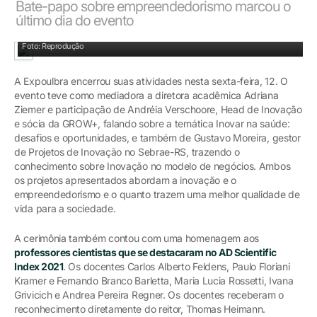
Bate-papo sobre empreendedorismo marcou o
último dia do evento
Diretora Acadêmica recebeu convidados
Foto: Reprodução
A Expoulbra encerrou suas atividades nesta sexta-feira, 12. O
evento teve como mediadora a diretora acadêmica Adriana
Ziemer e participação de Andréia Verschoore, Head de Inovação
e sócia da GROW+, falando sobre a temática Inovar na saúde:
desafios e oportunidades, e também de Gustavo Moreira, gestor
de Projetos de Inovação no Sebrae-RS, trazendo o
conhecimento sobre Inovação no modelo de negócios. Ambos
os projetos apresentados abordam a inovação e o
empreendedorismo e o quanto trazem uma melhor qualidade de
vida para a sociedade.
A cerimônia também contou com uma homenagem aos
professores cientistas que se destacaram no AD Scientific
Index 2021
. Os docentes Carlos Alberto Feldens, Paulo Floriani
Kramer e Fernando Branco Barletta, Maria Lucia Rossetti, Ivana
Grivicich e Andrea Pereira Regner. Os docentes receberam o
reconhecimento diretamente do reitor, Thomas Heimann.