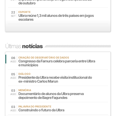
de outubro
22
ESPORTE
Ulbra reúne 1,3 mil alunos de três países em jogos
SET
escolares
Últimas
notícias
06
CRIAÇÃO DE OBSERVATÓRIO DE DADOS
Congresso da Famurs celebra parceria entre Ulbra
AGO
e municípios
05
DIÁLOGO
Presidente da Ulbra recebe visita institucional do
AGO
ex-ministro Carlos Marun
03
MEMÓRIA
Documentário de alunos da Ulbra preserva
AGO
depoimento de Bagre Fagundes
03
PALAVRA DO PRESIDENTE
Construindo o futuro da Ulbra
AGO