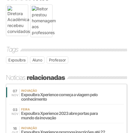
Tags
Expoulbra
Aluno
Professor
Notícias
relacionadas
07
INOVAÇÃO
Expoulbra Xperience começa a viagem pelo
NOV
conhecimento
03
FEIRA
Expoulbra Xperience 2023 abre portas para
NOV
mundo da inovação
16
INOVAÇÃO
Expoulbra Xperience prorroga inscrições até 22
OUT