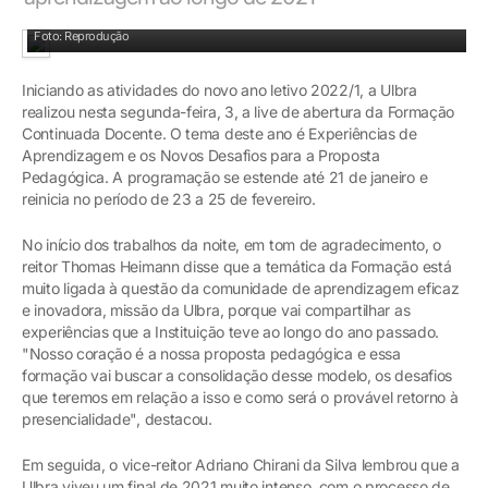
Diretora Acadêmica Adriana Ziemer Gallert abriu a programação da Formação
Foto: Reprodução
Iniciando as atividades do novo ano letivo 2022/1, a Ulbra
realizou nesta segunda-feira, 3, a live de abertura da Formação
Continuada Docente. O tema deste ano é Experiências de
Aprendizagem e os Novos Desafios para a Proposta
Pedagógica. A programação se estende até 21 de janeiro e
reinicia no período de 23 a 25 de fevereiro.
No início dos trabalhos da noite, em tom de agradecimento, o
reitor Thomas Heimann disse que a temática da Formação está
muito ligada à questão da comunidade de aprendizagem eficaz
e inovadora, missão da Ulbra, porque vai compartilhar as
experiências que a Instituição teve ao longo do ano passado.
"Nosso coração é a nossa proposta pedagógica e essa
formação vai buscar a consolidação desse modelo, os desafios
que teremos em relação a isso e como será o provável retorno à
presencialidade", destacou.
Em seguida, o vice-reitor Adriano Chirani da Silva lembrou que a
Ulbra viveu um final de 2021 muito intenso, com o processo de