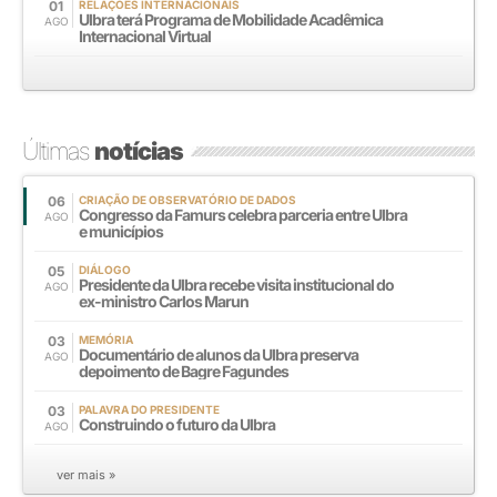
01
RELAÇÕES INTERNACIONAIS
Ulbra terá Programa de Mobilidade Acadêmica
AGO
Internacional Virtual
Últimas
notícias
06
CRIAÇÃO DE OBSERVATÓRIO DE DADOS
Congresso da Famurs celebra parceria entre Ulbra
AGO
e municípios
05
DIÁLOGO
Presidente da Ulbra recebe visita institucional do
AGO
ex-ministro Carlos Marun
03
MEMÓRIA
Documentário de alunos da Ulbra preserva
AGO
depoimento de Bagre Fagundes
03
PALAVRA DO PRESIDENTE
Construindo o futuro da Ulbra
AGO
ver mais »