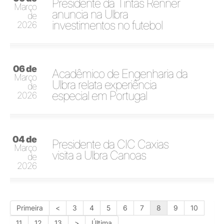
Presidente da Tintas Renner
Março
anuncia na Ulbra
de
investimentos no futebol
2026
06 de
Acadêmico de Engenharia da
Março
Ulbra relata experiência
de
especial em Portugal
2026
04 de
Presidente da CIC Caxias
Março
visita a Ulbra Canoas
de
2026
Primeira
<
3
4
5
6
7
8
9
10
11
12
13
>
Última