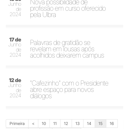
Nova possibilidade de
Junho
profissão em curso oferecido
de
pela Ulbra
2024
17 de
Palavras de gratidão se
Junho
revelam em lousas após
de
acolhidos deixarem campus
2024
12 de
"Cafezinho" com o Presidente
Junho
abre espaço para novos
de
diálogos
2024
Primeira
<
10
11
12
13
14
15
16