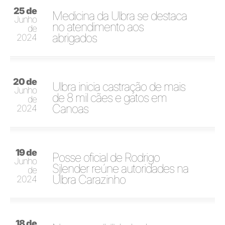
25 de
Medicina da Ulbra se destaca
Junho
no atendimento aos
de
abrigados
2024
20 de
Ulbra inicia castração de mais
Junho
de 8 mil cães e gatos em
de
Canoas
2024
19 de
Posse oficial de Rodrigo
Junho
Sjlender reúne autoridades na
de
Ulbra Carazinho
2024
18 de