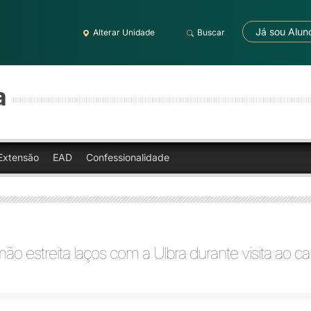
Já sou Alun
Alterar Unidade
Buscar
a
Extensão
EAD
Confessionalidade
ão estreita laços com a Ulbra durante visita ao 