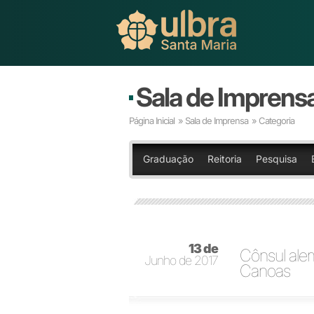
Sala de Imprens
Página Inicial
»
Sala de Imprensa
» Categoria
Graduação
Reitoria
Pesquisa
13 de
Cônsul alem
Junho de 2017
Canoas