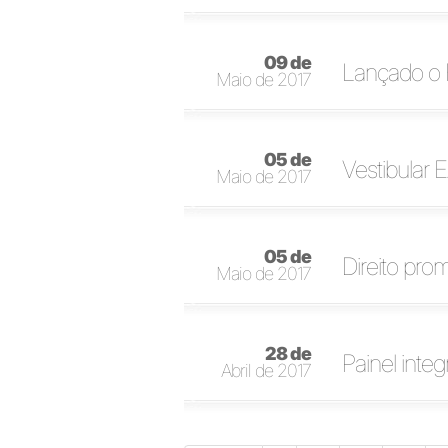
09 de
Lançado o F
Maio de 2017
05 de
Vestibular 
Maio de 2017
05 de
Direito pr
Maio de 2017
28 de
Painel inte
Abril de 2017