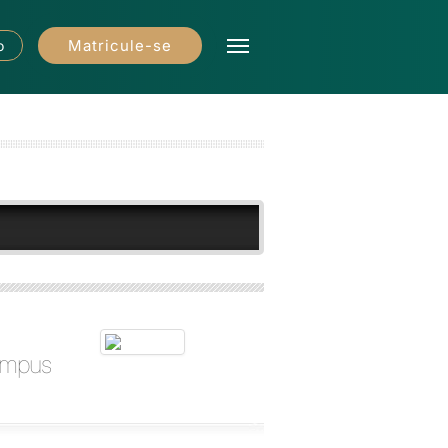
Matricule-se
o
campus