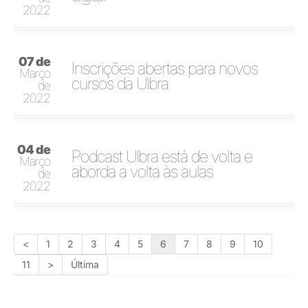
2022
07 de
Inscrições abertas para novos
Março
cursos da Ulbra
de
2022
04 de
Podcast Ulbra está de volta e
Março
aborda a volta às aulas
de
2022
<
1
2
3
4
5
6
7
8
9
10
11
>
Última