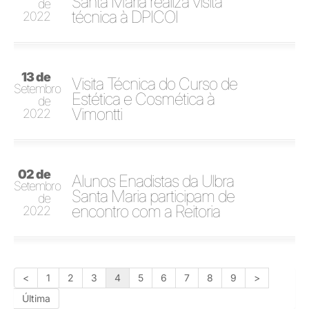
Santa Maria realiza visita
de
técnica à DPICOI
2022
13 de
Visita Técnica do Curso de
Setembro
Estética e Cosmética à
de
Vimontti
2022
02 de
Alunos Enadistas da Ulbra
Setembro
Santa Maria participam de
de
encontro com a Reitoria
2022
<
1
2
3
4
5
6
7
8
9
>
Última