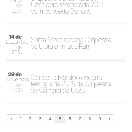
Março
Ulbra abre temporada 2017
de
com concerto Barroco
2017
14 de
Santa Maria recebe Orquestra
Dezembro
da Ulbra e irmãos Ramil
de
2016
29 de
Concerto Natalino encerra
Novembro
temporada 2016 da Orquestra
de
de Câmara da Ulbra
2016
<
1
2
3
4
5
6
7
8
9
>