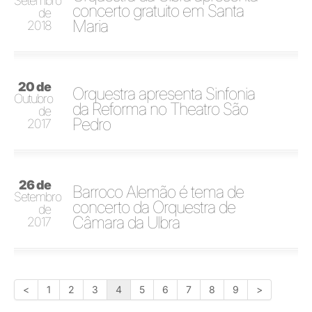
Setembro
concerto gratuito em Santa
de
Maria
2018
20 de
Orquestra apresenta Sinfonia
Outubro
da Reforma no Theatro São
de
Pedro
2017
26 de
Barroco Alemão é tema de
Setembro
concerto da Orquestra de
de
Câmara da Ulbra
2017
<
1
2
3
4
5
6
7
8
9
>