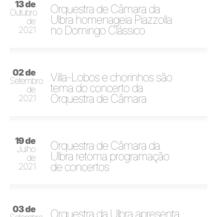
13 de
Orquestra de Câmara da
Outubro
Ulbra homenageia Piazzolla
de
no Domingo Clássico
2021
02 de
Villa-Lobos e chorinhos são
Setembro
tema do concerto da
de
Orquestra de Câmara
2021
19 de
Orquestra de Câmara da
Julho
Ulbra retoma programação
de
de concertos
2021
03 de
Orquestra da Ulbra apresenta