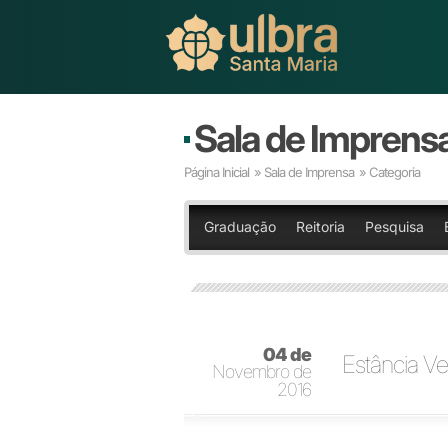
Sala de Imprens
Página Inicial
»
Sala de Imprensa
» Categoria
Graduação
Reitoria
Pesquisa
04 de
Estância Ve
Novembro de
2016