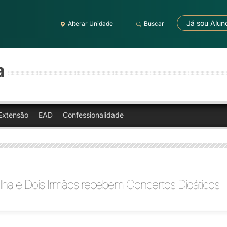
Já sou Alun
Alterar Unidade
Buscar
a
Extensão
EAD
Confessionalidade
lha e Dois Irmãos recebem Concertos Didáticos