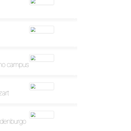
a no campus
zart
ndenburgo