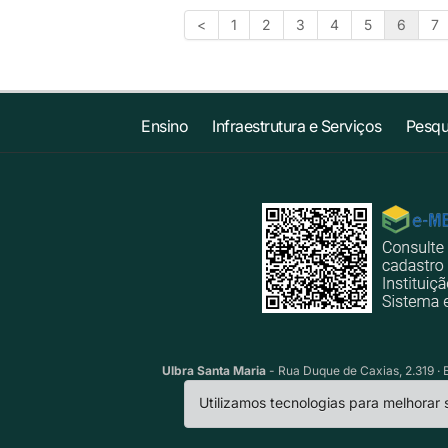
<
1
2
3
4
5
6
7
Ensino
Infraestrutura e Serviços
Pesqu
Ulbra Santa Maria
- Rua Duque de Caxias, 2.319 · 
Utilizamos tecnologias para melhorar