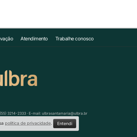
ovação
Atendimento
Trabalhe conosco
(55) 3214-2333 · E-mail:
ulbrasantamaria@ulbra.br
ssa
política de privacidade
.
Entendi