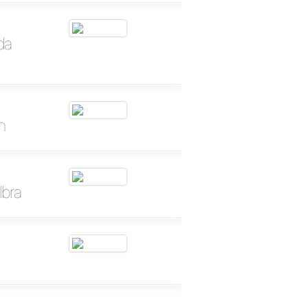
da
n
lbra