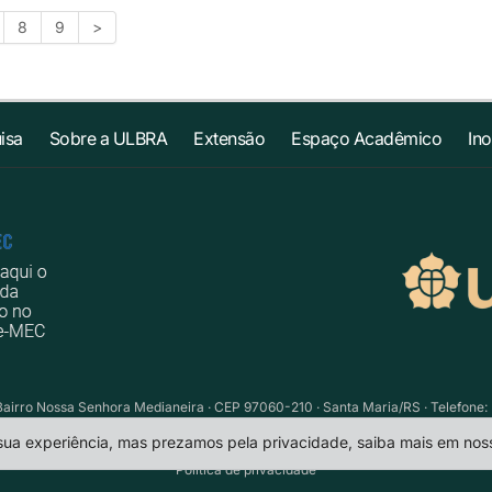
8
9
>
isa
Sobre a ULBRA
Extensão
Espaço Acadêmico
In
Bairro Nossa Senhora Medianeira · CEP 97060-210 · Santa Maria/RS · Telefone: 
 sua experiência, mas prezamos pela privacidade, saiba mais em no
Política de privacidade