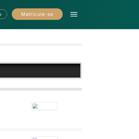
Matricule-se
o