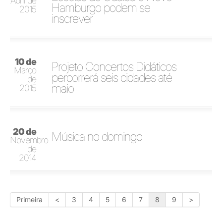
Abril de
Hamburgo podem se
2015
inscrever
10 de
Projeto Concertos Didáticos
Março
percorrerá seis cidades até
de
maio
2015
20 de
Música no domingo
Novembro
de
2014
Primeira
<
3
4
5
6
7
8
9
>