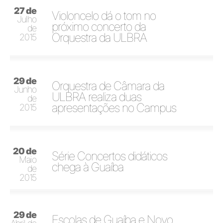
27 de
Violoncelo dá o tom no
Julho
próximo concerto da
de
Orquestra da ULBRA
2015
29 de
Orquestra de Câmara da
Junho
ULBRA realiza duas
de
apresentações no Campus
2015
20 de
Série Concertos didáticos
Maio
chega à Guaíba
de
2015
29 de
Escolas de Guaíba e Novo