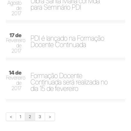
Ulbra Santa Maria convida
Agosto
para Seminário PDI
de
2017
17 de
PDI é lançado na Formação
Fevereiro
Docente Continuada
de
2017
14 de
Formação Docente
Fevereiro
Continuada será realizada no
de
dia 15 de fevereiro
2017
<
1
2
3
>