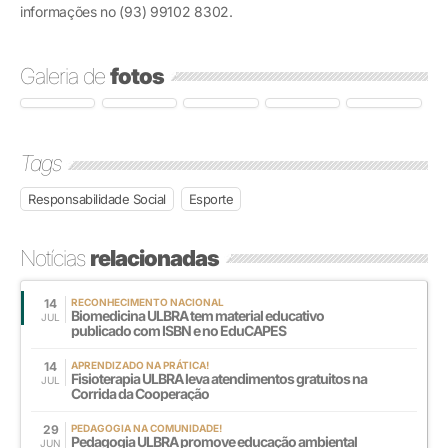
informações no (93) 99102 8302.
Galeria de
fotos
Tags
Responsabilidade Social
Esporte
Notícias
relacionadas
14
RECONHECIMENTO NACIONAL
Biomedicina ULBRA tem material educativo
JUL
publicado com ISBN e no EduCAPES
14
APRENDIZADO NA PRÁTICA!
Fisioterapia ULBRA leva atendimentos gratuitos na
JUL
Corrida da Cooperação
29
PEDAGOGIA NA COMUNIDADE!
Pedagogia ULBRA promove educação ambiental
JUN