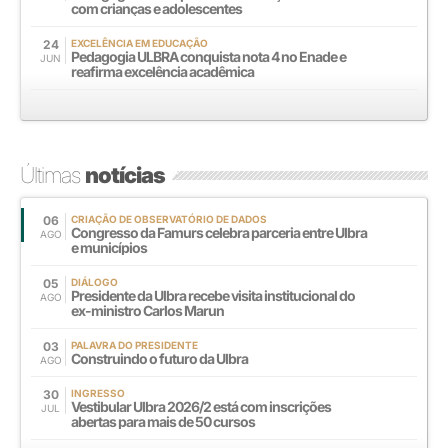
com crianças e adolescentes
24
EXCELÊNCIA EM EDUCAÇÃO
Pedagogia ULBRA conquista nota 4 no Enade e
JUN
reafirma excelência acadêmica
Últimas
notícias
06
CRIAÇÃO DE OBSERVATÓRIO DE DADOS
Congresso da Famurs celebra parceria entre Ulbra
AGO
e municípios
05
DIÁLOGO
Presidente da Ulbra recebe visita institucional do
AGO
ex-ministro Carlos Marun
03
PALAVRA DO PRESIDENTE
Construindo o futuro da Ulbra
AGO
30
INGRESSO
Vestibular Ulbra 2026/2 está com inscrições
JUL
abertas para mais de 50 cursos