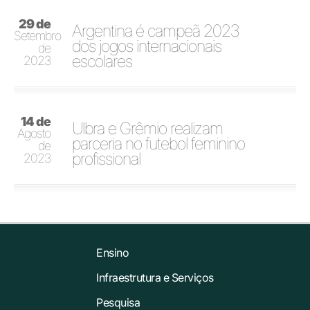
29 de
Argentina é campeã 2023
Setembro
dos jogos internacionais
de
escolares
2023
14 de
Ulbra e Grêmio realizam
Agosto
parceria no futebol feminino
de
profissional
2023
Ensino
Infraestrutura e Serviços
Pesquisa