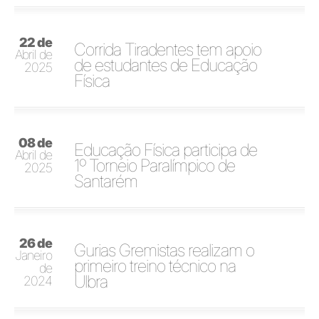
22 de
Corrida Tiradentes tem apoio
Abril de
de estudantes de Educação
2025
Física
08 de
Educação Física participa de
Abril de
1º Torneio Paralímpico de
2025
Santarém
26 de
Gurias Gremistas realizam o
Janeiro
primeiro treino técnico na
de
Ulbra
2024