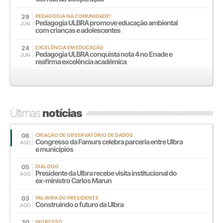
29
PEDAGOGIA NA COMUNIDADE!
Pedagogia ULBRA promove educação ambiental
JUN
com crianças e adolescentes
24
EXCELÊNCIA EM EDUCAÇÃO
Pedagogia ULBRA conquista nota 4 no Enade e
JUN
reafirma excelência acadêmica
Últimas
notícias
06
CRIAÇÃO DE OBSERVATÓRIO DE DADOS
Congresso da Famurs celebra parceria entre Ulbra
AGO
e municípios
05
DIÁLOGO
Presidente da Ulbra recebe visita institucional do
AGO
ex-ministro Carlos Marun
03
PALAVRA DO PRESIDENTE
Construindo o futuro da Ulbra
AGO
30
INGRESSO