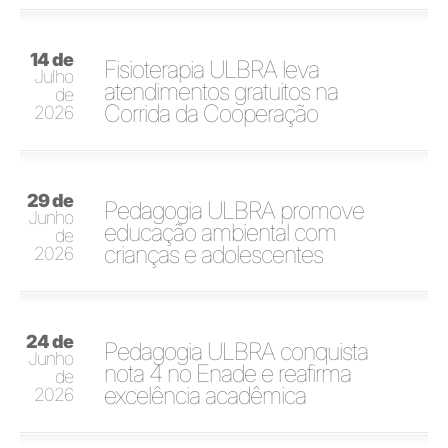
14 de
Fisioterapia ULBRA leva
Julho
atendimentos gratuitos na
de
Corrida da Cooperação
2026
29 de
Pedagogia ULBRA promove
Junho
educação ambiental com
de
crianças e adolescentes
2026
24 de
Pedagogia ULBRA conquista
Junho
nota 4 no Enade e reafirma
de
excelência acadêmica
2026