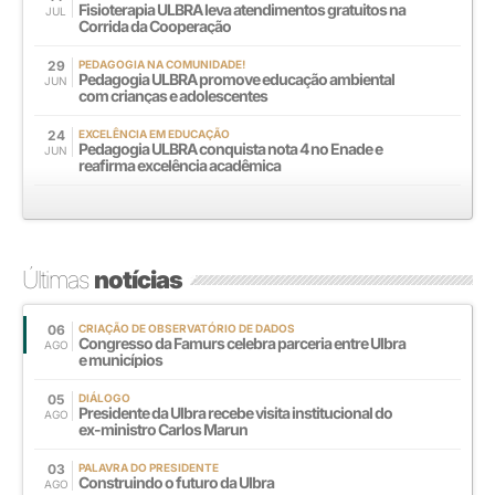
Fisioterapia ULBRA leva atendimentos gratuitos na
JUL
Corrida da Cooperação
29
PEDAGOGIA NA COMUNIDADE!
Pedagogia ULBRA promove educação ambiental
JUN
com crianças e adolescentes
24
EXCELÊNCIA EM EDUCAÇÃO
Pedagogia ULBRA conquista nota 4 no Enade e
JUN
reafirma excelência acadêmica
Últimas
notícias
06
CRIAÇÃO DE OBSERVATÓRIO DE DADOS
Congresso da Famurs celebra parceria entre Ulbra
AGO
e municípios
05
DIÁLOGO
Presidente da Ulbra recebe visita institucional do
AGO
ex-ministro Carlos Marun
03
PALAVRA DO PRESIDENTE
Construindo o futuro da Ulbra
AGO