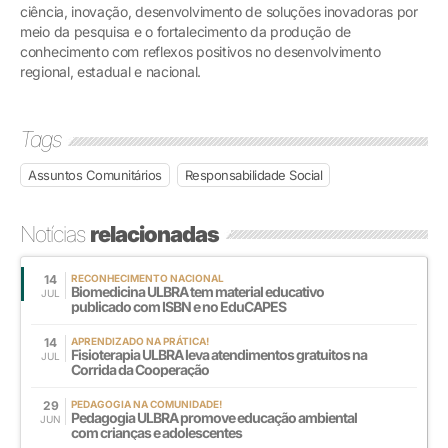
ciência, inovação, desenvolvimento de soluções inovadoras por
meio da pesquisa e o fortalecimento da produção de
conhecimento com reflexos positivos no desenvolvimento
regional, estadual e nacional.
Tags
Assuntos Comunitários
Responsabilidade Social
Notícias
relacionadas
14
RECONHECIMENTO NACIONAL
Biomedicina ULBRA tem material educativo
JUL
publicado com ISBN e no EduCAPES
14
APRENDIZADO NA PRÁTICA!
Fisioterapia ULBRA leva atendimentos gratuitos na
JUL
Corrida da Cooperação
29
PEDAGOGIA NA COMUNIDADE!
Pedagogia ULBRA promove educação ambiental
JUN
com crianças e adolescentes