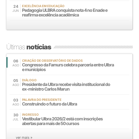
24
EXCELÊNCIA EM EDUCAÇÃO
Pedagogia ULBRA conquista nota 4 no Enade e
JUN
reafirma excelência acadêmica
Últimas
notícias
06
CRIAÇÃO DE OBSERVATÓRIO DE DADOS
Congresso da Famurs celebra parceria entre Ulbra
AGO
e municípios
05
DIÁLOGO
Presidente da Ulbra recebe visita institucional do
AGO
ex-ministro Carlos Marun
03
PALAVRA DO PRESIDENTE
Construindo o futuro da Ulbra
AGO
30
INGRESSO
Vestibular Ulbra 2026/2 está com inscrições
JUL
abertas para mais de 50 cursos
ver mais »