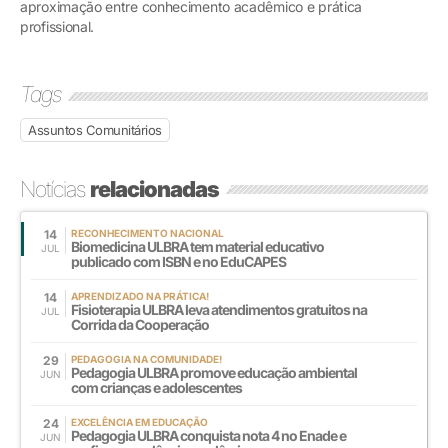
aproximação entre conhecimento acadêmico e prática
profissional.
Tags
Assuntos Comunitários
Notícias
relacionadas
14
RECONHECIMENTO NACIONAL
Biomedicina ULBRA tem material educativo
JUL
publicado com ISBN e no EduCAPES
14
APRENDIZADO NA PRÁTICA!
Fisioterapia ULBRA leva atendimentos gratuitos na
JUL
Corrida da Cooperação
29
PEDAGOGIA NA COMUNIDADE!
Pedagogia ULBRA promove educação ambiental
JUN
com crianças e adolescentes
24
EXCELÊNCIA EM EDUCAÇÃO
Pedagogia ULBRA conquista nota 4 no Enade e
JUN