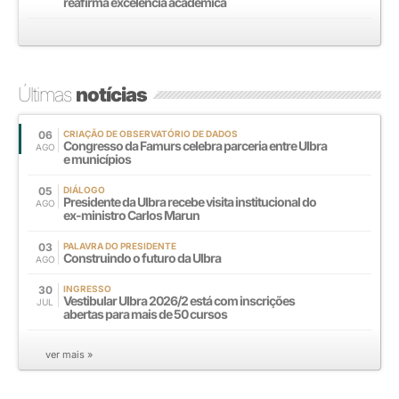
reafirma excelência acadêmica
Últimas
notícias
06
CRIAÇÃO DE OBSERVATÓRIO DE DADOS
Congresso da Famurs celebra parceria entre Ulbra
AGO
e municípios
05
DIÁLOGO
Presidente da Ulbra recebe visita institucional do
AGO
ex-ministro Carlos Marun
03
PALAVRA DO PRESIDENTE
Construindo o futuro da Ulbra
AGO
30
INGRESSO
Vestibular Ulbra 2026/2 está com inscrições
JUL
abertas para mais de 50 cursos
ver mais »