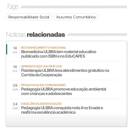
Tags
Responsabilidade Social
Assuntos Comunitários
Notícias
relacionadas
14
RECONHECIMENTO NACIONAL
Biomedicina ULBRA tem material educativo
JUL
publicado com ISBN e no EduCAPES
14
APRENDIZADO NA PRÁTICA!
Fisioterapia ULBRA leva atendimentos gratuitos na
JUL
Corrida da Cooperação
29
PEDAGOGIA NA COMUNIDADE!
Pedagogia ULBRA promove educação ambiental
JUN
com crianças e adolescentes
24
EXCELÊNCIA EM EDUCAÇÃO
Pedagogia ULBRA conquista nota 4 no Enade e
JUN
reafirma excelência acadêmica