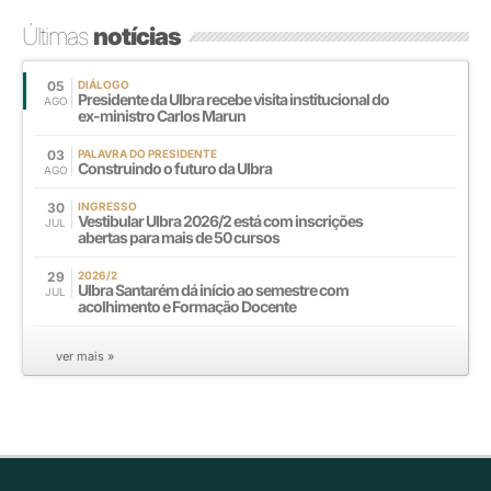
Últimas
notícias
05
DIÁLOGO
Presidente da Ulbra recebe visita institucional do
AGO
ex-ministro Carlos Marun
03
PALAVRA DO PRESIDENTE
Construindo o futuro da Ulbra
AGO
30
INGRESSO
Vestibular Ulbra 2026/2 está com inscrições
JUL
abertas para mais de 50 cursos
29
2026/2
Ulbra Santarém dá início ao semestre com
JUL
acolhimento e Formação Docente
ver mais »