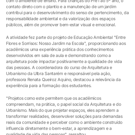
com o ambiente de ensino. Para crianças do Pré I ao 5º ano, o
contato direto com o plantio e a manutenção de um jardim
contribui para o desenvolvimento do senso de pertencimento, da
responsabilidade ambiental e da valorização dos espaços
públicos, além de promover bem-estar visual e emocional.
A atividade fez parte do projeto de Educação Ambiental "Entre
Flores e Sorrisos: Nosso Jardim na Escola", proporcionando aos
acadêmicos uma experiência prática dos conhecimentos
desenvolvidos em sala de aula e demonstrando como a
arquitetura pode impactar positivamente a qualidade de vida
das pessoas. A coordenadora do curso de Arquitetura e
Urbanismo da Ulbra Santarém e responsável pela ação,
professora Renata Queiroz Aquino, destacou a relevância da
experiência para a formação dos estudantes.
"Projetos como este permitem que os acadêmicos
compreendam, na prática, o papel social da Arquitetura e do
Urbanismo. Mais do que projetar espaços, eles aprendem a
transformar realidades, desenvolver soluções para demandas
reais da comunidade e perceber como o ambiente construído
influencia diretamente o bem-estar, a aprendizagem e a
qualidade de vida das pessoas", ressaltou.