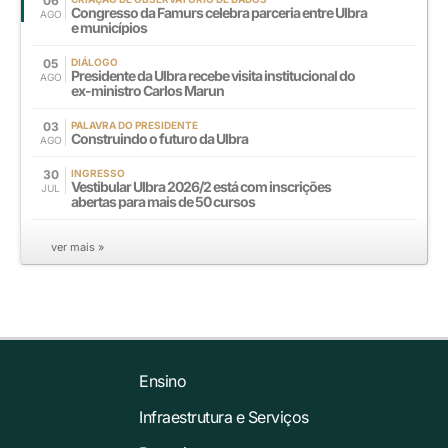
06
Congresso da Famurs celebra parceria entre Ulbra
AGO
e municípios
05
DIÁLOGO
Presidente da Ulbra recebe visita institucional do
AGO
ex-ministro Carlos Marun
03
PALAVRA DO PRESIDENTE
Construindo o futuro da Ulbra
AGO
30
INGRESSO
Vestibular Ulbra 2026/2 está com inscrições
JUL
abertas para mais de 50 cursos
ver mais »
Ensino
Infraestrutura e Serviços