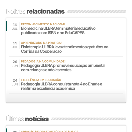
Notícias
relacionadas
14
RECONHECIMENTO NACIONAL
Biomedicina ULBRA tem material educativo
JUL
publicado com ISBN e no EduCAPES
14
APRENDIZADO NA PRÁTICA!
Fisioterapia ULBRA leva atendimentos gratuitos na
JUL
Corrida da Cooperação
29
PEDAGOGIA NA COMUNIDADE!
Pedagogia ULBRA promove educação ambiental
JUN
com crianças e adolescentes
24
EXCELÊNCIA EM EDUCAÇÃO
Pedagogia ULBRA conquista nota 4 no Enade e
JUN
reafirma excelência acadêmica
Últimas
notícias
CRIAÇÃO DE OBSERVATÓRIO DE DADOS