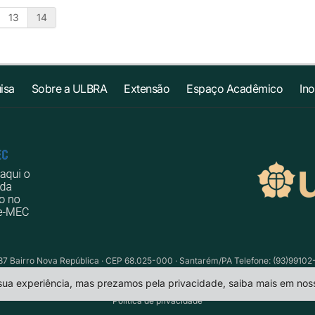
13
14
isa
Sobre a ULBRA
Extensão
Espaço Acadêmico
In
787 Bairro Nova República · CEP 68.025-000 · Santarém/PA Telefone: (93)99102
 sua experiência, mas prezamos pela privacidade, saiba mais em no
Política de privacidade