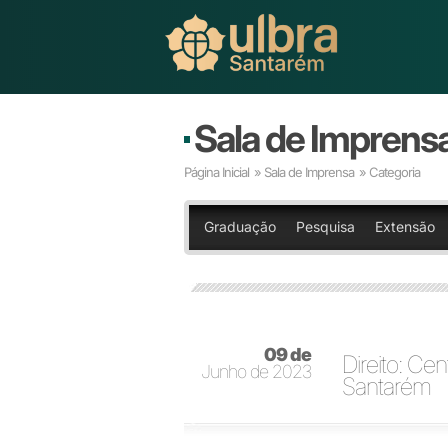
Sala de Imprens
Página Inicial
»
Sala de Imprensa
» Categoria
Graduação
Pesquisa
Extensão
09 de
Direito: C
Junho de 2023
Santarém