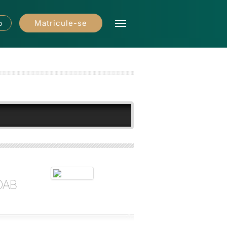
Matricule-se
o
 OAB