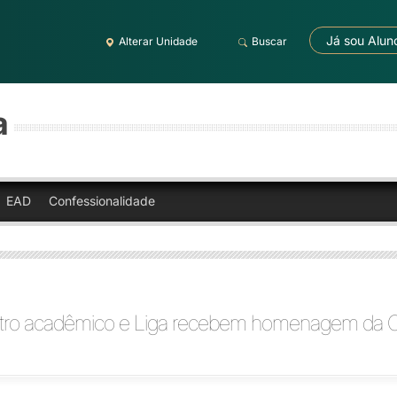
Já sou Alun
Alterar Unidade
Buscar
a
EAD
Confessionalidade
entro acadêmico e Liga recebem homenagem da