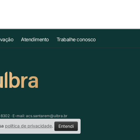
ovação
Atendimento
Trabalhe conosco
-8302 · E-mail:
acs.santarem@ulbra.br
ssa
política de privacidade
.
Entendi