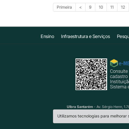
Primeira
<
9
10
11
12
Ensino
Infraestrutura e Serviços
Pesqu
Ulbra Santarém
- Av. Sérgio Henn, 1.
Utilizamos tecnologias para melhorar