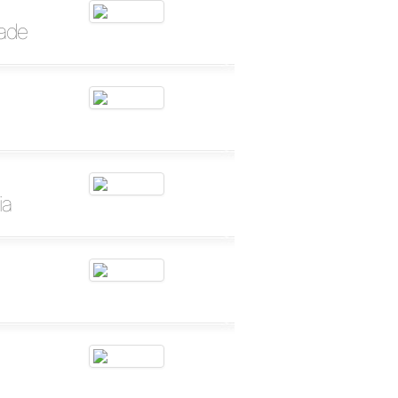
dade
ia