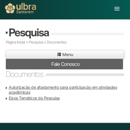
Alterar Unidade
Pesquisa
Buscar
Página Inicial
» Pesquisa » Documentos
Já sou Aluno
Menu
Matricule-se
Fale Conosco
Ensino Básico
Documentos
Graduação
Pós-graduação
Autorização de afastamento para participação em atividades
Educação a Distância
acadêmicas
Eixos Temáticos da Pesquisa
Pesquisa
Extensão
Infraestrutura e Serviços
Inovação
Sobre a ULBRA