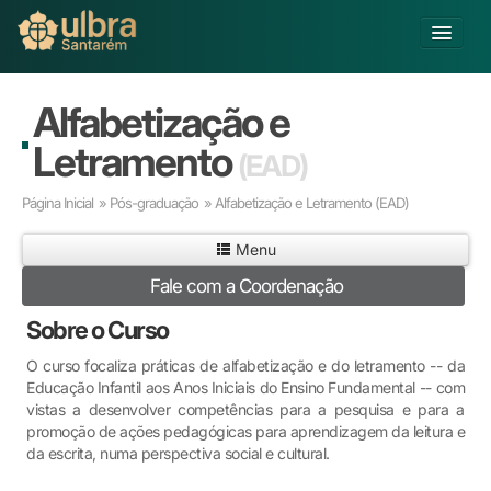
Alterar Unidade
Alfabetização e
Buscar
Letramento
(EAD)
Já sou Aluno
Página Inicial
»
Pós-graduação
» Alfabetização e Letramento
(EAD)
Matricule-se
Menu
Ensino Básico
Fale com a Coordenação
Graduação
Pós-graduação
Sobre o Curso
Educação a Distância
O curso focaliza práticas de alfabetização e do letramento -- da
Pesquisa
Educação Infantil aos Anos Iniciais do Ensino Fundamental -- com
Extensão
vistas a desenvolver competências para a pesquisa e para a
Infraestrutura e Serviços
promoção de ações pedagógicas para aprendizagem da leitura e
da escrita, numa perspectiva social e cultural.
Inovação
Sobre a ULBRA