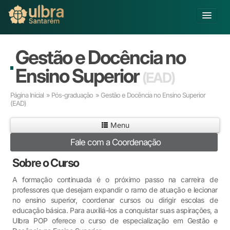
Alterar Unidade
Gestão e Docência no
Buscar
Ensino Superior
(EAD)
Já sou Aluno
Página Inicial
»
Pós-graduação
» Gestão e Docência no Ensino Superior
Matricule-se
(EAD)
Ensino Básico
Menu
Graduação
Fale com a Coordenação
Pós-graduação
Sobre o Curso
Educação a Distância
Pesquisa
A formação continuada é o próximo passo na carreira de
Extensão
professores que desejam expandir o ramo de atuação e lecionar
no ensino superior, coordenar cursos ou dirigir escolas de
Infraestrutura e Serviços
educação básica. Para auxiliá-los a conquistar suas aspirações, a
Inovação
Ulbra POP oferece o curso de especialização em Gestão e
Sobre a ULBRA