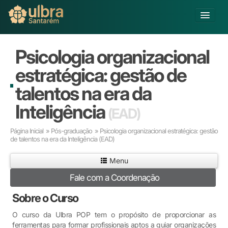
Alterar Unidade
Psicologia organizacional
Buscar
estratégica: gestão de
Já sou Aluno
talentos na era da
Matricule-se
Inteligência
(EAD)
Ensino Básico
Página Inicial
»
Pós-graduação
» Psicologia organizacional estratégica: gestão
Graduação
de talentos na era da Inteligência
(EAD)
Pós-graduação
Educação a Distância
Menu
Pesquisa
Fale com a Coordenação
Extensão
Sobre o Curso
Infraestrutura e Serviços
Inovação
O curso da Ulbra POP tem o propósito de proporcionar as
Sobre a ULBRA
ferramentas para formar profissionais aptos a guiar organizações