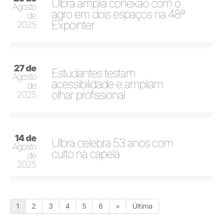
Ulbra amplia conexão com o
Agosto
agro em dois espaços na 48ª
de
Expointer
2025
27 de
Estudantes testam
Agosto
acessibilidade e ampliam
de
olhar profissional
2025
14 de
Ulbra celebra 53 anos com
Agosto
culto na capela
de
2025
1
2
3
4
5
6
>
Última