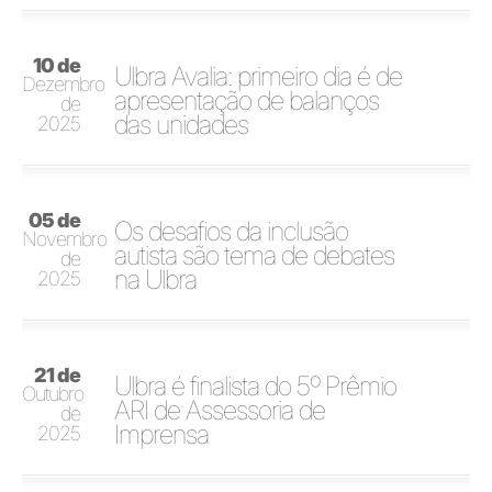
10 de
Ulbra Avalia: primeiro dia é de
Dezembro
apresentação de balanços
de
das unidades
2025
05 de
Os desafios da inclusão
Novembro
autista são tema de debates
de
na Ulbra
2025
21 de
Ulbra é finalista do 5º Prêmio
Outubro
ARI de Assessoria de
de
Imprensa
2025