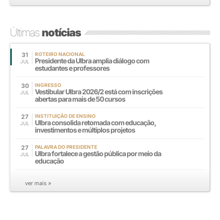
Últimas
notícias
31
ROTEIRO NACIONAL
Presidente da Ulbra amplia diálogo com
JUL
estudantes e professores
30
INGRESSO
Vestibular Ulbra 2026/2 está com inscrições
JUL
abertas para mais de 50 cursos
27
INSTITUIÇÃO DE ENSINO
Ulbra consolida retomada com educação,
JUL
investimentos e múltiplos projetos
27
PALAVRA DO PRESIDENTE
Ulbra fortalece a gestão pública por meio da
JUL
educação
ver mais »