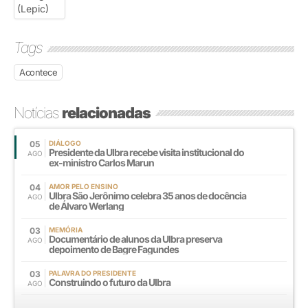
Tags
Acontece
Notícias
relacionadas
05
DIÁLOGO
Presidente da Ulbra recebe visita institucional do
AGO
ex-ministro Carlos Marun
04
AMOR PELO ENSINO
Ulbra São Jerônimo celebra 35 anos de docência
AGO
de Álvaro Werlang
03
MEMÓRIA
Documentário de alunos da Ulbra preserva
AGO
depoimento de Bagre Fagundes
03
PALAVRA DO PRESIDENTE
Construindo o futuro da Ulbra
AGO