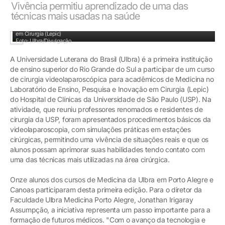
Vivência permitiu aprendizado de uma das
técnicas mais usadas na saúde
Acadêmicos participaram de curso no Laboratório de Ensino, Pesquisa e Inovação
em Cirurgia (Lepic)
Foto: Ulbra/Divulgação
A Universidade Luterana do Brasil (Ulbra) é a primeira instituição
de ensino superior do Rio Grande do Sul a participar de um curso
de cirurgia videolaparoscópica para acadêmicos de Medicina no
Laboratório de Ensino, Pesquisa e Inovação em Cirurgia (Lepic)
do Hospital de Clínicas da Universidade de São Paulo (USP). Na
atividade, que reuniu professores renomados e residentes de
cirurgia da USP, foram apresentados procedimentos básicos da
videolaparoscopia, com simulações práticas em estações
cirúrgicas, permitindo uma vivência de situações reais e que os
alunos possam aprimorar suas habilidades tendo contato com
uma das técnicas mais utilizadas na área cirúrgica.
Onze alunos dos cursos de Medicina da Ulbra em Porto Alegre e
Canoas participaram desta primeira edição. Para o diretor da
Faculdade Ulbra Medicina Porto Alegre, Jonathan Irigaray
Assumpção, a iniciativa representa um passo importante para a
formação de futuros médicos. "Com o avanço da tecnologia e