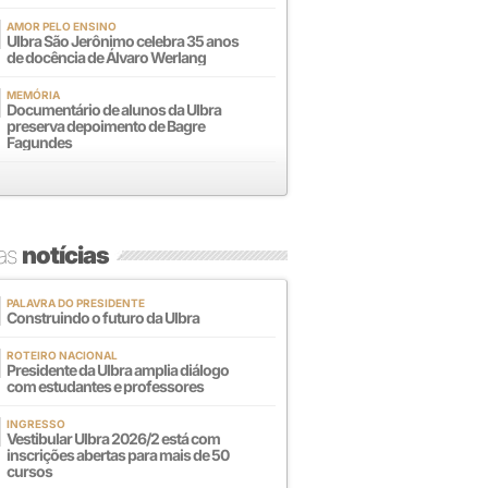
AMOR PELO ENSINO
Ulbra São Jerônimo celebra 35 anos
de docência de Álvaro Werlang
MEMÓRIA
Documentário de alunos da Ulbra
preserva depoimento de Bagre
Fagundes
mas
notícias
PALAVRA DO PRESIDENTE
Construindo o futuro da Ulbra
ROTEIRO NACIONAL
Presidente da Ulbra amplia diálogo
com estudantes e professores
INGRESSO
Vestibular Ulbra 2026/2 está com
inscrições abertas para mais de 50
cursos