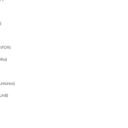
)
NIFOR)
-Rio)
Unisinos)
(UnB)