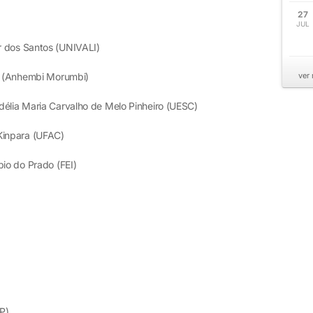
27
JUL
r dos Santos (UNIVALI)
to (Anhembi Morumbi)
ver
délia Maria Carvalho de Melo Pinheiro (UESC)
Kinpara (UFAC)
bio do Prado (FEI)
P)