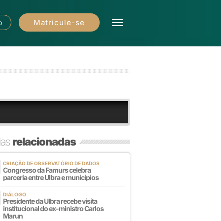
Matricule-se
o
ias
relacionadas
CRIAÇÃO DE OBSERVATÓRIO DE DADOS
Congresso da Famurs celebra
parceria entre Ulbra e municípios
DIÁLOGO
Presidente da Ulbra recebe visita
institucional do ex-ministro Carlos
Marun