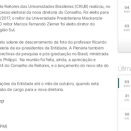
e Reitores das Universidades Brasileiras (CRUB) realizou, no
04
cesso eleitoral da nova diretoria do Conselho. Foi eleito para
AGO
/2017, o reitor da Universidade Presbiteriana Mackenzie
reitor Marcos Fernando Ziemer foi eleito diretor do
03
gião Sul.
AGO
ato solene de descerramento da foto do professor Ricardo
aleria de ex-presidentes da Entidade. A Plenária também
pectivas da pesquisa e pós-graduação no Brasil, ministrada
 Philippi. Na reunião foi feita, ainda, a apreciação e
4 do Conselho de Reitores, e o lançamento do novo site do
Últi
03
 ações da Entidade até o mês de outubro, quando está
AGO
são de cargo para a nova diretoria.
31
JUL
17
30
JUL
UPM)