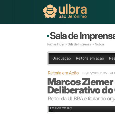
Sala de Imprens
Página Inicial
»
Sala de Imprensa
» Notícia
Graduação
Reitoria em ação
Pes
Reitoria em Ação
06/07/2015 11:35
- U
Marcos Ziemer é
Deliberativo d
Reitor da ULBRA é titular do ór
Chapa CRUB em novos tempos, eleita para o biênio 
Foto: Alberto Ruy