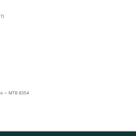
IT)
)
s -- MTB 8354