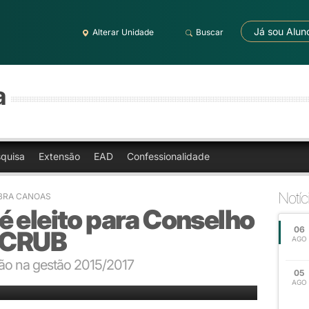
Já sou Alun
Alterar Unidade
Buscar
a
quisa
Extensão
EAD
Confessionalidade
Notíc
LBRA CANOAS
 eleito para Conselho
06
o CRUB
AGO
gão na gestão 2015/2017
05
2015/2017
AGO