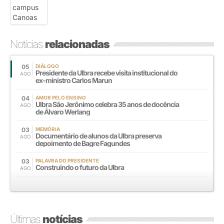
Notícias
relacionadas
05
DIÁLOGO
Presidente da Ulbra recebe visita institucional do
AGO
ex-ministro Carlos Marun
04
AMOR PELO ENSINO
Ulbra São Jerônimo celebra 35 anos de docência
AGO
de Álvaro Werlang
03
MEMÓRIA
Documentário de alunos da Ulbra preserva
AGO
depoimento de Bagre Fagundes
03
PALAVRA DO PRESIDENTE
Construindo o futuro da Ulbra
AGO
Últimas
notícias