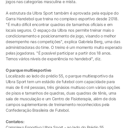
jogos nas categorias masculina e mista.
A estrutura da Ulbra Sport também é aprovada pela equipe do
Garra Handebol que treina no complexo esportivo desde 2018.
"É muito difícil encontrar quadras de tamanhos oficiais e em
locais seguros. O espaço da Ulbra nos permite treinar mais o
condicionamento e posicionamento de jogo, visando o melhor
desempenho nas competições", explica Gabriela Berg, uma das
administradoras do time. O treino é um momento muito esperado
pelas jogadoras. "É possível participar a partir dos 18 anos.
Temos vários níveis de experiência no handebol", diz.
O parque multiesportivo
Localizado ao lado do prédio 55, o parque multiesportivo da
Ulbra Sport tem um estádio de futebol com capacidade para
mais de 6 mil pessoas, três ginásios multiuso com várias opções
de pisos e tamanhos de quadras, duas quadras de tênis, uma
sala de musculação e um Centro de Fisioterapia, além de dois
campos suplementares de treinamento reconhecidos pela
Confederação Brasileira de Futebol.
Contatos:
Complexo Esportivo Ulbra Sport - ao lado do Prédio 55