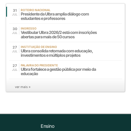
31
ROTEIRO NACIONAL
Presidente da Ulbra amplia diálogo com
JUL
estudantes e professores
30
INGRESSO
Vestibular Ulbra 2026/2 está com inscrições
JUL
abertas para mais de 50 cursos
27
INSTITUIÇÃO DE ENSINO
Ulbra consolida retomada com educação,
JUL
investimentos e múltiplos projetos
27
PALAVRA DO PRESIDENTE
Ulbra fortalece a gestão pública por meio da
JUL
educação
ver mais »
Ensino